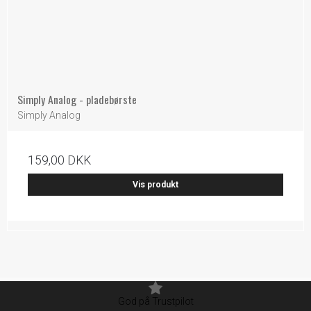
Simply Analog - pladebørste
Simply Analog
159,00 DKK
Vis produkt
God på Trustpilot