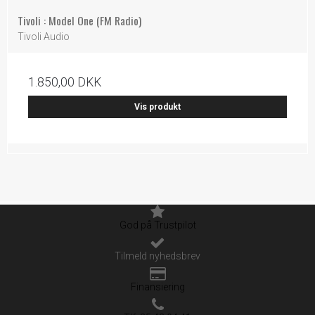
Tivoli : Model One (FM Radio)
Tivoli Audio
1.850,00 DKK
Vis produkt
God på Trustpilot
Tilmeld nyhedsbrev
Finansiering