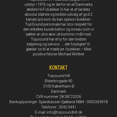
udstyr i 1976 og er derfor en af Danmarks
ældste Hi-Fi butikker Vi har et af landets
absolut største og bedste udvalg af god 2
kanals lyd som du kan opleve i butikken.
TopSound personale har stor respekt for
den enkeltes kunde behov og niveau som vi
sætter en stor ære i at komme i mål med.
Topsound har et ry for den bedste
betjening og service…….det forpligter! Vi
glæder os til at møde jer i butikken – Med
positive hilsner Michael Winther
KONTAKT
Topsound hifi
Østerbrogade 90
2100 København Ø
Danmark
CVR-nummer: DK38722026
Bankoplysninger: Sparekassen Sjælland 9884 - 0000269918
Telefonnr.: 3542 0441
E-mail
:
info@topsoundhifi.dk