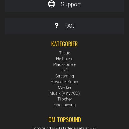
Support
FAQ
KATEGORIER
Tilbud
Højttalere
Pladespillere
Hi-Fi
Streaming
Hovedtelefoner
Mærker
Musik (Vinyl/CD)
Tilbehør
Finansiering
OM TOPSOUND
TopSound HI-FI startede salg af Hi-Fi