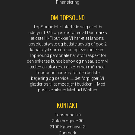
Finansiering
OM TOPSOUND
TopSound HI-FI startede salg af Hi-Fi
udstyr i 1976 og er derfor en af Danmarks
ældste Hi-Fi butikker Vi har et af landets
absolut største og bedste udvalg af god 2
kanals lyd som du kan opleve i butikken.
TopSound personale har stor respekt for
den enkeltes kunde behov og niveau som vi
sætter en stor ære i at komme i mål med.
Topsound har et ry for den bedste
betjening og service…….det forpligter! Vi
glæder os til at møde jer i butikken – Med
positive hilsner Michael Winther
KONTAKT
Topsound hifi
Østerbrogade 90
2100 København Ø
Danmark