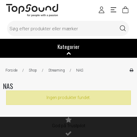
Kategorier
Forside
/
Shop
/
Streaming
/
NAS
NAS
Ingen produkter fundet.
God på Trustpilot