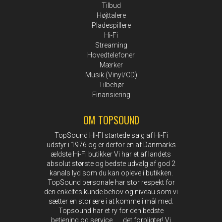
Tilbud
Højttalere
Pladespillere
Hi-Fi
Streaming
Hovedtelefoner
Mærker
Musik (Vinyl/CD)
Tilbehør
Finansiering
OM TOPSOUND
TopSound HI-FI startede salg af Hi-Fi
udstyr i 1976 og er derfor en af Danmarks
ældste Hi-Fi butikker Vi har et af landets
absolut største og bedste udvalg af god 2
kanals lyd som du kan opleve i butikken.
TopSound personale har stor respekt for
den enkeltes kunde behov og niveau som vi
sætter en stor ære i at komme i mål med.
Topsound har et ry for den bedste
betjening og service…….det forpligter! Vi