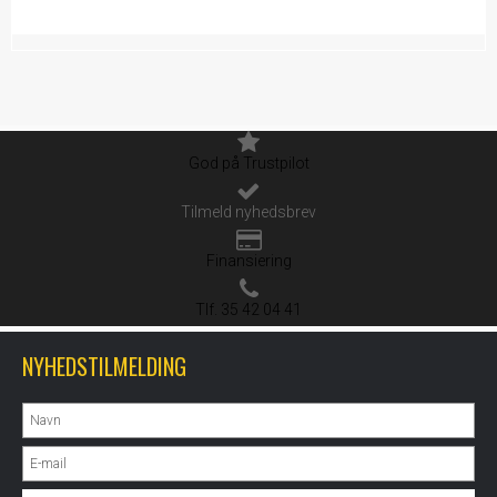
God på Trustpilot
Tilmeld nyhedsbrev
Finansiering
Tlf. 35 42 04 41
NYHEDSTILMELDING