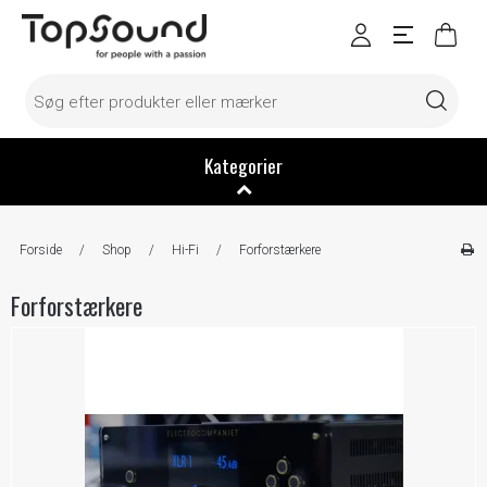
Kategorier
Forside
/
Shop
/
Hi-Fi
/
Forforstærkere
Forforstærkere