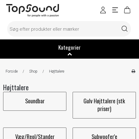
Kategorier
Forside
/
Shop
/
Højttalere
Højttalere
Soundbar
Gulv Højttalere (stk
priser)
Væg/Reol/Stander
Subwoofer'e