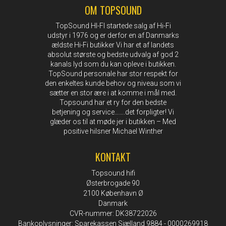
OM TOPSOUND
TopSound HI-FI startede salg af Hi-Fi
udstyr i 1976 og er derfor en af Danmarks
ældste Hi-Fi butikker Vi har et af landets
absolut største og bedste udvalg af god 2
kanals lyd som du kan opleve i butikken.
TopSound personale har stor respekt for
den enkeltes kunde behov og niveau som vi
sætter en stor ære i at komme i mål med.
Topsound har et ry for den bedste
betjening og service…….det forpligter! Vi
glæder os til at møde jer i butikken – Med
positive hilsner Michael Winther
KONTAKT
Topsound hifi
Østerbrogade 90
2100 København Ø
Danmark
CVR-nummer: DK38722026
Bankoplysninger: Sparekassen Sjælland 9884 - 0000269918