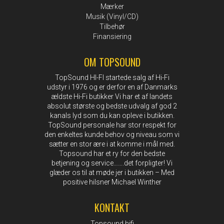
Mærker
Musik (Vinyl/CD)
Tilbehør
Finansiering
OM TOPSOUND
TopSound HI-FI startede salg af Hi-Fi
udstyr i 1976 og er derfor en af Danmarks
ældste Hi-Fi butikker Vi har et af landets
absolut største og bedste udvalg af god 2
kanals lyd som du kan opleve i butikken.
TopSound personale har stor respekt for
den enkeltes kunde behov og niveau som vi
sætter en stor ære i at komme i mål med.
Topsound har et ry for den bedste
betjening og service…….det forpligter! Vi
glæder os til at møde jer i butikken – Med
positive hilsner Michael Winther
KONTAKT
Topsound hifi