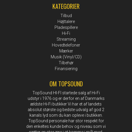
KATEGORIER
Tilbud
Højttalere
Pladespillere
Hi-Fi
Streaming
Hovedtelefoner
Mærker
Musik (Vinyl/CD)
Tilbehør
Finansiering
OM TOPSOUND
TopSound HI-FI startede salg af Hi-Fi
udstyr i 1976 og er derfor en af Danmarks
ældste Hi-Fi butikker Vi har et af landets
absolut største og bedste udvalg af god 2
kanals lyd som du kan opleve i butikken.
TopSound personale har stor respekt for
den enkeltes kunde behov og niveau som vi