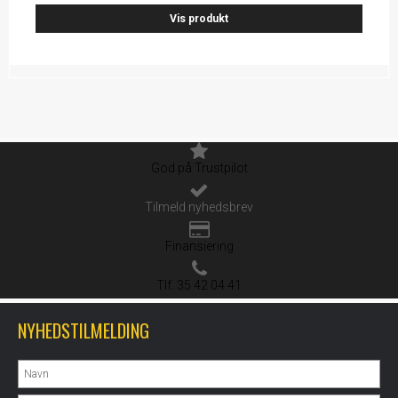
Vis produkt
God på Trustpilot
Tilmeld nyhedsbrev
Finansiering
Tlf. 35 42 04 41
NYHEDSTILMELDING