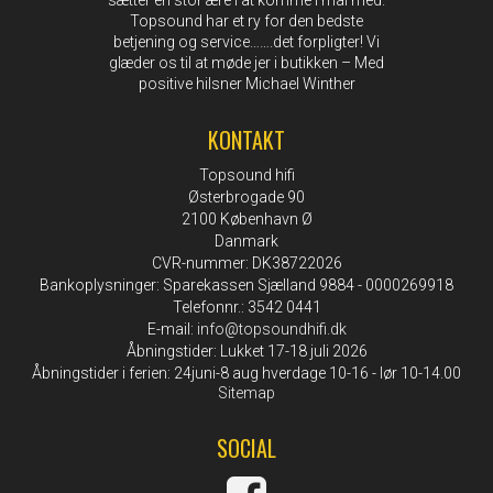
sætter en stor ære i at komme i mål med.
Topsound har et ry for den bedste
betjening og service…….det forpligter! Vi
glæder os til at møde jer i butikken – Med
positive hilsner Michael Winther
KONTAKT
Topsound hifi
Østerbrogade 90
2100 København Ø
Danmark
CVR-nummer: DK38722026
Bankoplysninger: Sparekassen Sjælland 9884 - 0000269918
Telefonnr.: 3542 0441
E-mail
:
info@topsoundhifi.dk
Åbningstider: Lukket 17-18 juli 2026
Åbningstider i ferien: 24juni-8 aug hverdage 10-16 - lør 10-14.00
Sitemap
SOCIAL