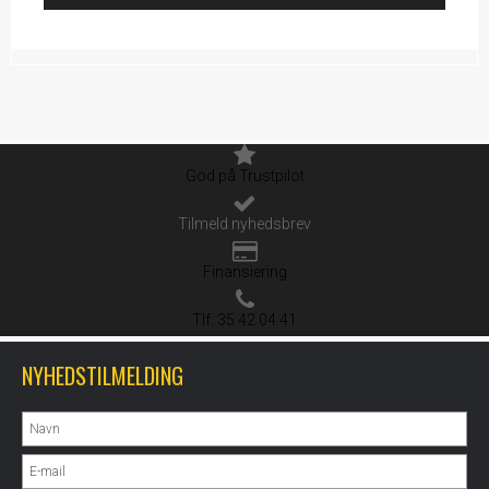
God på Trustpilot
Tilmeld nyhedsbrev
Finansiering
Tlf. 35 42 04 41
NYHEDSTILMELDING