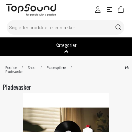
Kategorier
Forside
/
Shop
/
Pladespillere
/
Pladevasker
Pladevasker