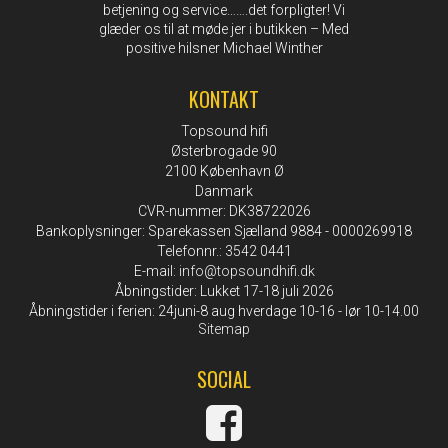
betjening og service…….det forpligter! Vi
glæder os til at møde jer i butikken – Med
positive hilsner Michael Winther
KONTAKT
Topsound hifi
Østerbrogade 90
2100 København Ø
Danmark
CVR-nummer: DK38722026
Bankoplysninger: Sparekassen Sjælland 9884 - 0000269918
Telefonnr.: 3542 0441
E-mail
:
info@topsoundhifi.dk
Åbningstider: Lukket 17-18 juli 2026
Åbningstider i ferien: 24juni-8 aug hverdage 10-16 - lør 10-14.00
Sitemap
SOCIAL