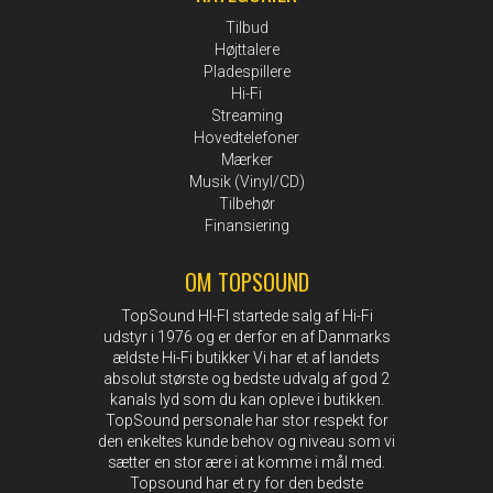
Tilbud
Højttalere
Pladespillere
Hi-Fi
Streaming
Hovedtelefoner
Mærker
Musik (Vinyl/CD)
Tilbehør
Finansiering
OM TOPSOUND
TopSound HI-FI startede salg af Hi-Fi
udstyr i 1976 og er derfor en af Danmarks
ældste Hi-Fi butikker Vi har et af landets
absolut største og bedste udvalg af god 2
kanals lyd som du kan opleve i butikken.
TopSound personale har stor respekt for
den enkeltes kunde behov og niveau som vi
sætter en stor ære i at komme i mål med.
Topsound har et ry for den bedste