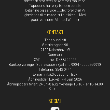
sætter en stor ære i at komme i mål med.
Topsound har et ry for den bedste
betjening og service…….det forpligter! Vi
glæder os til at møde jer i butikken – Med
positive hilsner Michael Winther
KONTAKT
Topsound hifi
Østerbrogade 90
2100 København Ø
Danmark
CVR-nummer: DK38722026
Bankoplysninger: Sparekassen Sjælland 9884 - 0000269918
Telefonnr.: 3542 0441
E-mail
:
info@topsoundhifi.dk
Åbningstider: Lukket 17-18 juli 2026
Åbningstider i ferien: 24juni-8 aug hverdage 10-16 - lør 10-14.00
Sitemap
SOCIAL