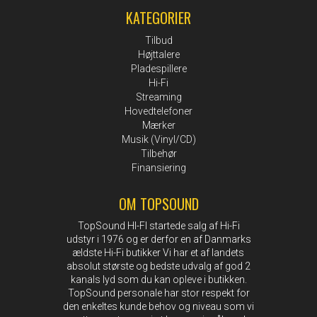
KATEGORIER
Tilbud
Højttalere
Pladespillere
Hi-Fi
Streaming
Hovedtelefoner
Mærker
Musik (Vinyl/CD)
Tilbehør
Finansiering
OM TOPSOUND
TopSound HI-FI startede salg af Hi-Fi
udstyr i 1976 og er derfor en af Danmarks
ældste Hi-Fi butikker Vi har et af landets
absolut største og bedste udvalg af god 2
kanals lyd som du kan opleve i butikken.
TopSound personale har stor respekt for
den enkeltes kunde behov og niveau som vi