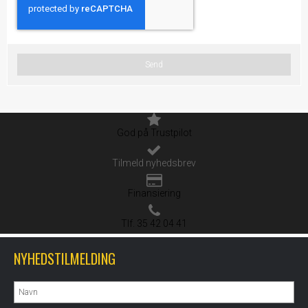
Send
God på Trustpilot
Tilmeld nyhedsbrev
Finansiering
Tlf. 35 42 04 41
NYHEDSTILMELDING