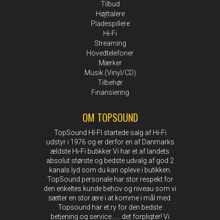
Tilbud
Højttalere
Pladespillere
Hi-Fi
Streaming
Hovedtelefoner
Mærker
Musik (Vinyl/CD)
Tilbehør
Finansiering
OM TOPSOUND
TopSound HI-FI startede salg af Hi-Fi
udstyr i 1976 og er derfor en af Danmarks
ældste Hi-Fi butikker Vi har et af landets
absolut største og bedste udvalg af god 2
kanals lyd som du kan opleve i butikken.
TopSound personale har stor respekt for
den enkeltes kunde behov og niveau som vi
sætter en stor ære i at komme i mål med.
Topsound har et ry for den bedste
betjening og service…….det forpligter! Vi