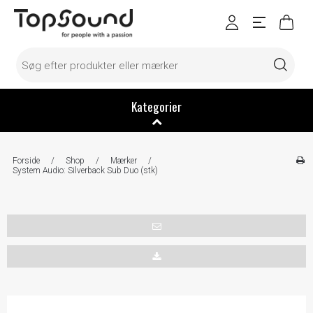
Kategorier
Forside
/
Shop
/
Mærker
/
System Audio: Silverback Sub Duo (stk)