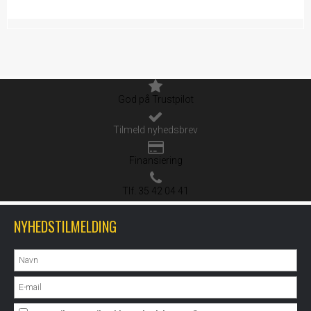
God på Trustpilot
Tilmeld nyhedsbrev
Finansiering
Tlf. 35 42 04 41
NYHEDSTILMELDING