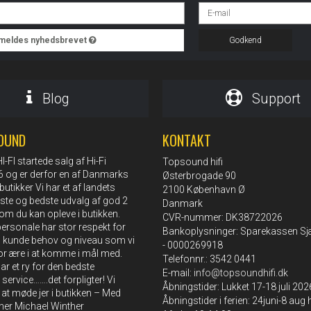
ilmeldes nyhedsbrevet
Godkend
Blog
Support
OUND
KONTAKT
FI startede salg af Hi-Fi
Topsound hifi
76 og er derfor en af Danmarks
Østerbrogade 90
butikker Vi har et af landets
2100 København Ø
rste og bedste udvalg af god 2
Danmark
om du kan opleve i butikken.
CVR-nummer: DK38722026
rsonale har stor respekt for
Bankoplysninger: Sparekassen Sj
s kunde behov og niveau som vi
- 0000269918
or ære i at komme i mål med.
Telefonnr.: 3542 0441
r et ry for den bedste
E-mail
:
info@topsoundhifi.dk
 service…….det forpligter! Vi
Åbningstider: Lukket 17-18 juli 202
l at møde jer i butikken – Med
Åbningstider i ferien: 24juni-8 aug
sner Michael Winther