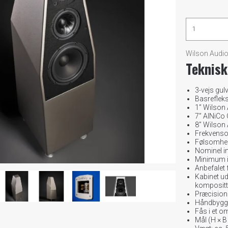
Wilson Audi
Teknisk
3-vejs gulv
Basreflek
1” Wilson
7” AlNiCo
8” Wilson
Frekvenso
Følsomhed:
Nominel i
Minimum i
Anbefalet 
Kabinet ud
kompositt
Præcision
Håndbygge
Fås i et o
Mål (H × B