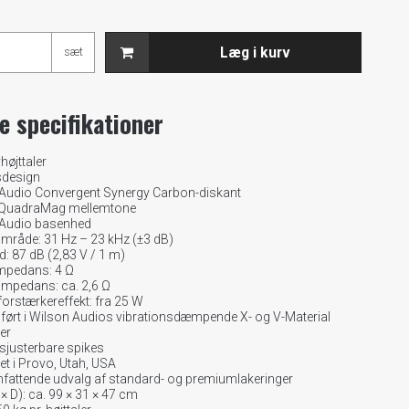
Læg i kurv
sæt
o
e specifikationer
højttaler
sdesign
 Audio Convergent Synergy Carbon-diskant
 QuadraMag mellemtone
 Audio basenhed
mråde: 31 Hz – 23 kHz (±3 dB)
 87 dB (2,83 V / 1 m)
mpedans: 4 Ω
mpedans: ca. 2,6 Ω
forstærkereffekt: fra 25 W
ført i Wilson Audios vibrationsdæmpende X- og V-Material
er
sjusterbare spikes
t i Provo, Utah, USA
mfattende udvalg af standard- og premiumlakeringer
 × D): ca. 99 × 31 × 47 cm