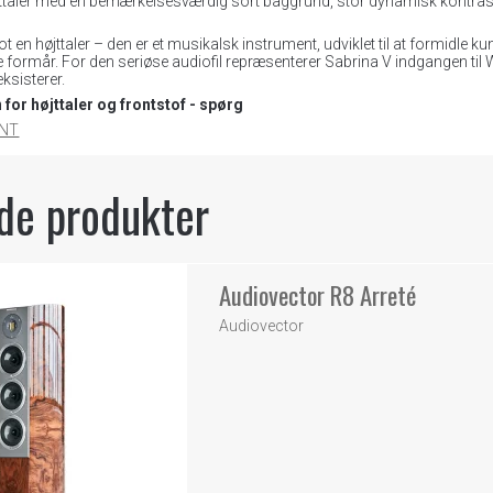
jttaler med en bemærkelsesværdig sort baggrund, stor dynamisk kontrast og e
lot en højttaler – den er et musikalsk instrument, udviklet til at formidle
re formår. For den seriøse audiofil repræsenterer Sabrina V indgangen t
eksisterer.
for højttaler og frontstof - spørg
ENT
de produkter
Audiovector R8 Arreté
Audiovector