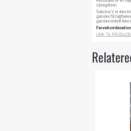
Resultatet er en hø
optagelsen.
Sabrina V er ikke b
ganske få højttale
ganske enkelt ikke 
Farvekombination 
LINK TIL PRODUC
Relatere