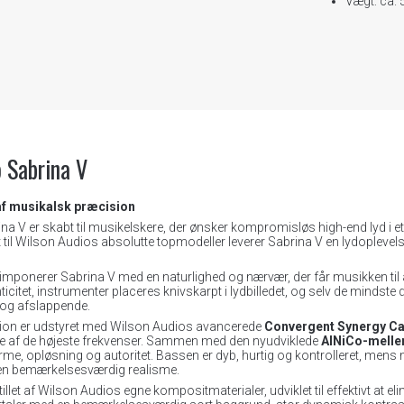
Vægt: ca. 5
 Sabrina V
af musikalsk præcision
na V er skabt til musikelskere, der ønsker kompromisløs high-end lyd i e
t til Wilson Audios absolutte topmodeller leverer Sabrina V en lydoplevel
r imponerer Sabrina V med en naturlighed og nærvær, der får musikken til
citet, instrumenter placeres knivskarpt i lydbilledet, og selv de mindste 
og afslappende.
tion er udstyret med Wilson Audios avancerede
Convergent Synergy C
lse af de højeste frekvenser. Sammen med den nyudviklede
AlNiCo-mell
me, opløsning og autoritet. Bassen er dyb, hurtig og kontrolleret, me
en bemærkelsesværdig realisme.
tillet af Wilson Audios egne kompositmaterialer, udviklet til effektivt at