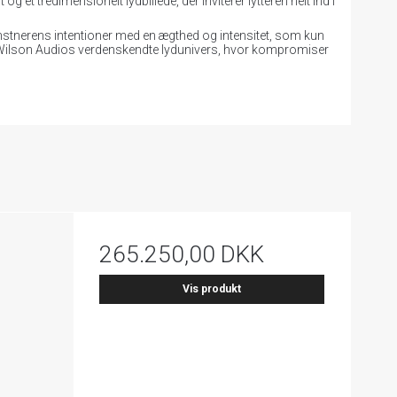
t tredimensionelt lydbillede, der inviterer lytteren helt ind i
 kunstnerens intentioner med en ægthed og intensitet, som kun
il Wilson Audios verdenskendte lydunivers, hvor kompromiser
265.250,00 DKK
Vis produkt