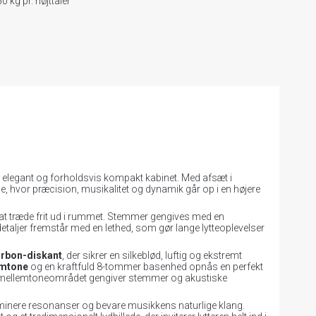
0 kg pr. højttaler
t elegant og forholdsvis kompakt kabinet. Med afsæt i
se, hvor præcision, musikalitet og dynamik går op i en højere
 at træde frit ud i rummet. Stemmer gengives med en
detaljer fremstår med en lethed, som gør lange lytteoplevelser
arbon-diskant
, der sikrer en silkeblød, luftig og ekstremt
emtone
og en kraftfuld 8-tommer basenhed opnås en perfekt
ns mellemtoneområdet gengiver stemmer og akustiske
 eliminere resonanser og bevare musikkens naturlige klang.