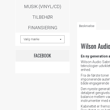
MUSIK (VINYL/CD)
TILBEHØR
Beskrivelse
FINANSIERING
Wilson Audio
FACEBOOK
En ny generation 
Wilson Audio Sabri
teknologier udvikle
enhed.
Fra de første tone
imponerende autenti
både engagerende 
Den nyeste genera
detaljeret gengive
balance mellem var
instrumenter med 
Kabinettet er frems