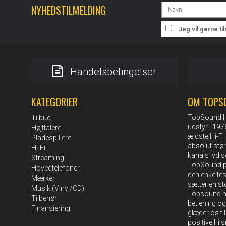
NYHEDSTILMELDING
Jeg vil gerne t
Handelsbetingelser
KATEGORIER
OM TOPS
TopSound HI-
Tilbud
udstyr i 19
Højttalere
ældste Hi-Fi 
Pladespillere
absolut stø
Hi-Fi
kanals lyd s
Streaming
TopSound pe
Hovedtelefoner
den enkelte
Mærker
sætter en st
Musik (Vinyl/CD)
Topsound ha
Tilbehør
betjening og
Finansiering
glæder os ti
positive hil