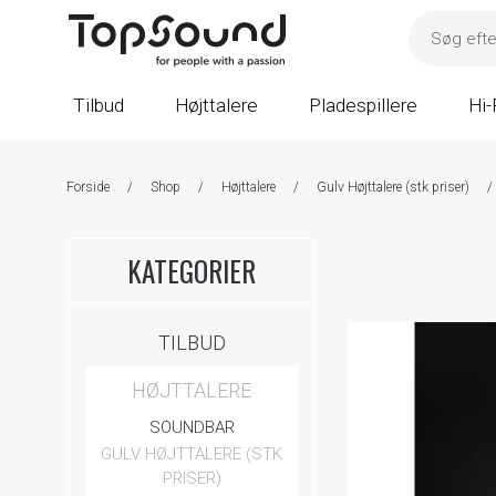
Tilbud
Højttalere
Pladespillere
Hi-
Forside
/
Shop
/
Højttalere
/
Gulv Højttalere (stk priser)
/
KATEGORIER
TILBUD
HØJTTALERE
SOUNDBAR
GULV HØJTTALERE (STK
PRISER)