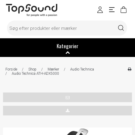
Kategorier
Forside
/
Shop
/
Mærker
/
Audio Technica
/
Audio Technica ATH-ADX5000