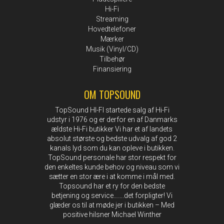
Hi-Fi
Streaming
Hovedtelefoner
Mærker
Musik (Vinyl/CD)
Tilbehør
Finansiering
OM TOPSOUND
TopSound HI-FI startede salg af Hi-Fi
udstyr i 1976 og er derfor en af Danmarks
ældste Hi-Fi butikker Vi har et af landets
absolut største og bedste udvalg af god 2
kanals lyd som du kan opleve i butikken.
TopSound personale har stor respekt for
den enkeltes kunde behov og niveau som vi
sætter en stor ære i at komme i mål med.
Topsound har et ry for den bedste
betjening og service…….det forpligter! Vi
glæder os til at møde jer i butikken – Med
positive hilsner Michael Winther