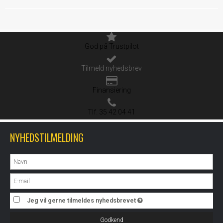
God på Trustpilot
Tilmeld nyhedsbrev
Finansiering
Tlf. 35 42 04 41
NYHEDSTILMELDING
Jeg vil gerne tilmeldes nyhedsbrevet
Godkend