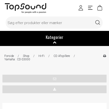
Kategorier
Forside
/
Shop
/
Hi-Fi
/
CD Afspillere
/
Yamaha : CD-S3000