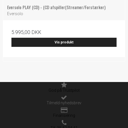
Eversolo PLAY (CD) - (CD afspiller(Streamer/Forstærker)
Eversolo
5.995,00 DKK
Vis produkt
God på Trustpilot
Tilmeld nyhedsbrev
Finansiering