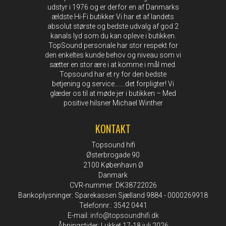
udstyr i 1976 og er derfor en af Danmarks
ældste Hi-Fi butikker Vi har et af landets
absolut største og bedste udvalg af god 2
kanals lyd som du kan opleve i butikken.
TopSound personale har stor respekt for
den enkeltes kunde behov og niveau som vi
sætter en stor ære i at komme i mål med.
Topsound har et ry for den bedste
betjening og service…….det forpligter! Vi
glæder os til at møde jer i butikken – Med
positive hilsner Michael Winther
KONTAKT
Topsound hifi
Østerbrogade 90
2100 København Ø
Danmark
CVR-nummer: DK38722026
Bankoplysninger: Sparekassen Sjælland 9884 - 0000269918
Telefonnr.: 3542 0441
E-mail
:
info@topsoundhifi.dk
Åbningstider: Lukket 17-18 juli 2026