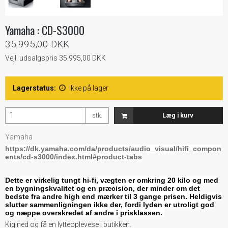
Yamaha : CD-S3000
35.995,00 DKK
Vejl. udsalgspris 35.995,00 DKK
Lagerstatus:
Ikke på lager
stk.
Læg i kurv
Yamaha
https://dk.yamaha.com/da/products/audio_visual/hifi_compon
ents/cd-s3000/index.html#product-tabs
Dette er virkelig tungt hi-fi, vægten er omkring 20 kilo og med
en bygningskvalitet og en præcision, der minder om det
bedste fra andre high end mærker til 3 gange prisen.
Heldigvis
slutter sammenligningen ikke der, fordi lyden er utroligt god
og næppe overskredet af andre i prisklassen.
Kig ned og få en lytteoplevese i butikken.