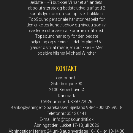
ældste Hi-Fi butikker Vi har et af landets
absolut største og bedste udvalg af god 2
kanals lyd som du kan opleve i butikken.
TopSound personale har stor respekt for
den enkeltes kunde behov og niveau som vi
sætter en stor ære i at komme i mål med.
Topsound har et ry for den bedste
betjening og service…….det forpligter! Vi
glæder os til at møde jer i butikken – Med
positive hilsner Michael Winther
KONTAKT
Topsound hifi
Østerbrogade 90
2100 København Ø
Danmark
CVR-nummer: DK38722026
Bankoplysninger: Sparekassen Sjælland 9884 - 0000269918
Telefonnr.: 3542 0441
E-mail
:
info@topsoundhifi.dk
Åbningstider: Lukket 17-18 juli 2026
Åbningstider i ferien: 24juni-8 aug hverdage 10-16 - lør 10-14.00