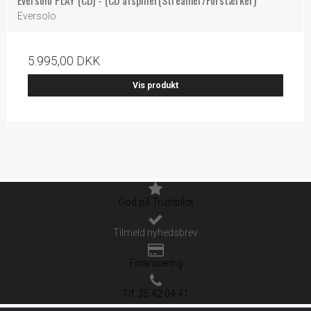
Eversolo PLAY (CD) - (CD afspiller(Streamer/Forstærker)
Eversolo
5.995,00 DKK
Vis produkt
God på Trustpilot
Tilmeld nyhedsbrev
Finansiering
Tlf. 35 42 04 41