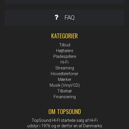
FAQ
KATEGORIER
Tilbud
Højttalere
Pladespillere
Hi-Fi
Streaming
Hovedtelefoner
Mærker
Musik (Vinyl/CD)
Tilbehør
Finansiering
OM TOPSOUND
TopSound HI-FI startede salg af Hi-Fi
udstyr i 1976 og er derfor en af Danmarks