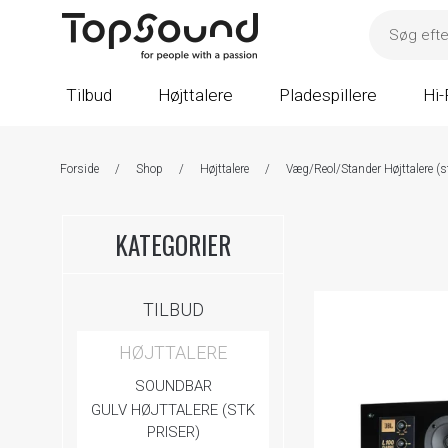
Tilbud
Højttalere
Pladespillere
Hi-
Forside
/
Shop
/
Højttalere
/
Væg/Reol/Stander Højttalere (st
KATEGORIER
TILBUD
HØJTTALERE
SOUNDBAR
GULV HØJTTALERE (STK
PRISER)