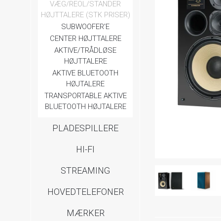
VÆG/REOL/STANDER
HØJTTALERE (STK PRISER)
SUBWOOFER'E
CENTER HØJTTALERE
AKTIVE/TRÅDLØSE
HØJTTALERE
AKTIVE BLUETOOTH
HØJTALERE
TRANSPORTABLE AKTIVE
BLUETOOTH HØJTALERE
PLADESPILLERE
HI-FI
STREAMING
HOVEDTELEFONER
MÆRKER