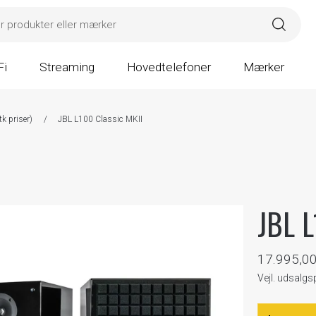
Fi
Streaming
Hovedtelefoner
Mærker
k priser)
/
JBL L100 Classic MKII
JBL L
17.995,0
Vejl. udsalg