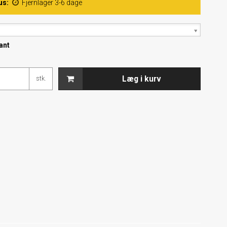
us:
Fjernlager 3-6 dage
ant
Læg i kurv
stk.