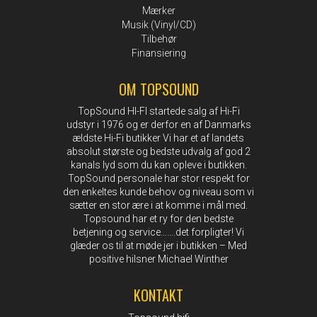
Mærker
Musik (Vinyl/CD)
Tilbehør
Finansiering
OM TOPSOUND
TopSound HI-FI startede salg af Hi-Fi
udstyr i 1976 og er derfor en af Danmarks
ældste Hi-Fi butikker Vi har et af landets
absolut største og bedste udvalg af god 2
kanals lyd som du kan opleve i butikken.
TopSound personale har stor respekt for
den enkeltes kunde behov og niveau som vi
sætter en stor ære i at komme i mål med.
Topsound har et ry for den bedste
betjening og service…….det forpligter! Vi
glæder os til at møde jer i butikken – Med
positive hilsner Michael Winther
KONTAKT