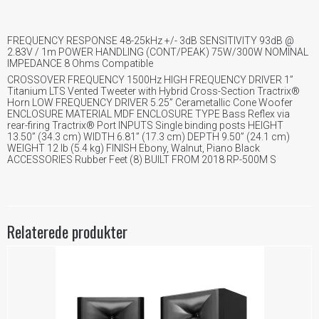
FREQUENCY RESPONSE 48-25kHz +/- 3dB SENSITIVITY 93dB @
2.83V / 1m POWER HANDLING (CONT/PEAK) 75W/300W NOMINAL
IMPEDANCE 8 Ohms Compatible
CROSSOVER FREQUENCY 1500Hz HIGH FREQUENCY DRIVER 1”
Titanium LTS Vented Tweeter with Hybrid Cross-Section Tractrix®
Horn LOW FREQUENCY DRIVER 5.25” Cerametallic Cone Woofer
ENCLOSURE MATERIAL MDF ENCLOSURE TYPE Bass Reflex via
rear-firing Tractrix® Port INPUTS Single binding posts HEIGHT
13.50” (34.3 cm) WIDTH 6.81” (17.3 cm) DEPTH 9.50” (24.1 cm)
WEIGHT 12 lb (5.4 kg) FINISH Ebony, Walnut, Piano Black
ACCESSORIES Rubber Feet (8) BUILT FROM 2018 RP-500M S
Relaterede produkter