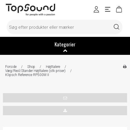
Kategorier
Forside
/
Shop
/
Højttalere
/
Væg/Reol/Stander Højttalere (stk priser)
/
Klipsch Reference RP500M II