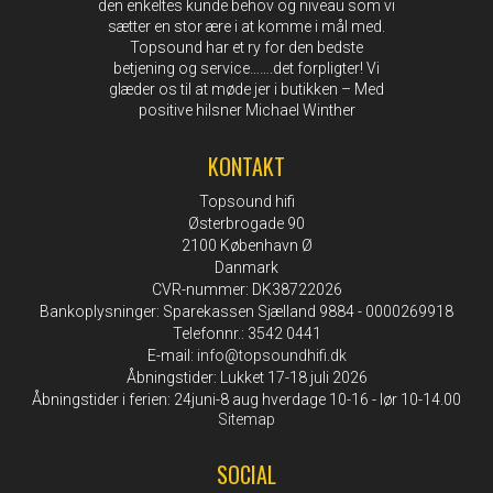
den enkeltes kunde behov og niveau som vi
sætter en stor ære i at komme i mål med.
Topsound har et ry for den bedste
betjening og service…….det forpligter! Vi
glæder os til at møde jer i butikken – Med
positive hilsner Michael Winther
KONTAKT
Topsound hifi
Østerbrogade 90
2100 København Ø
Danmark
CVR-nummer: DK38722026
Bankoplysninger: Sparekassen Sjælland 9884 - 0000269918
Telefonnr.: 3542 0441
E-mail
:
info@topsoundhifi.dk
Åbningstider: Lukket 17-18 juli 2026
Åbningstider i ferien: 24juni-8 aug hverdage 10-16 - lør 10-14.00
Sitemap
SOCIAL