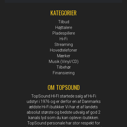
KATEGORIER
Tilbud
Højttalere
Pladespillere
Hi-Fi
Streaming
Hovedtelefoner
Mærker
Musik (Vinyl/CD)
Tilbehør
Finansiering
OM TOPSOUND
TopSound HI-FI startede salg af Hi-Fi
udstyr i 1976 og er derfor en af Danmarks
ældste Hi-Fi butikker Vi har et af landets
absolut største og bedste udvalg af god 2
kanals lyd som du kan opleve i butikken.
TopSound personale har stor respekt for