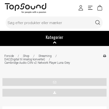
Kategorier
Forside
/
Shop
/
Streaming
/
DAC(Digital til Analog konverter)
/
Cambridge Audio CXN v2 Network Player Luna Grey