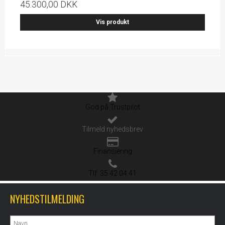
45.300,00 DKK
Vis produkt
God på Trustpilot
Tilmeld nyhedsbrev
Finansiering
Tlf. 35 42 04 41
NYHEDSTILMELDING