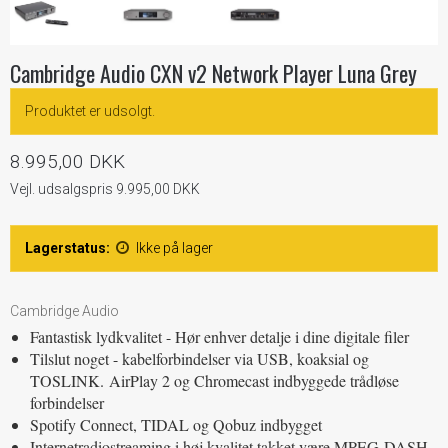
Cambridge Audio CXN v2 Network Player Luna Grey
Produktet er udsolgt.
8.995,00 DKK
Vejl. udsalgspris 9.995,00 DKK
Lagerstatus:
Ikke på lager
Cambridge Audio
Fantastisk lydkvalitet - Hør enhver detalje i dine digitale filer
Tilslut noget - kabelforbindelser via USB, koaksial og
TOSLINK.
AirPlay 2 og Chromecast indbyggede trådløse
forbindelser
Spotify Connect, TIDAL og Qobuz indbygget
Internetradiostreaming i høj kvalitet takket være MPEG-DASH