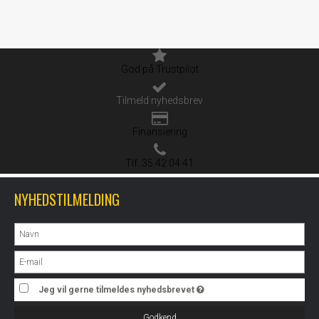
God på Trustpilot
Tilmeld nyhedsbrev
Finansiering
Tlf. 35 42 04 41
NYHEDSTILMELDING
Jeg vil gerne tilmeldes nyhedsbrevet
Godkend