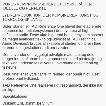
VORES KOMPROMISSERENDE FORSØG PÅ DEN
IDEELLE OG PERFEKTE
LYDREPRODUKTION, DER KOMBINERER KUNST OG
TEKNOLOGISK EVNE.
Siden starten er TAD Reference One blevet den etablerede
reference for højttalersystemer i den nye æra af high
definition audio. Dette ultra high-end højttalersystem baseret
på meget avanceret teknologi udviklet af TAD (Technical
Audio Devices), bruges af skabere af studiemonitorer i flere
førende optagestudier rundt om i verden.
Den anvender omhyggeligt udvalgte materialer og dele,
drager fordel af ubarmhjertig opmærksomhed på detaljer og
teknik og understøttes af vores uovertrufne designteori og
testevne.
Resultatet er et lydfelt af fejlfri renhed, der opnår hidtil uset
professionel lydkunst.
TAD Reference One realiserer rigt resonanslyd, der ikke har
sin lige.
Specifikationer
Diskant: 1 st, 35mm, beryllium