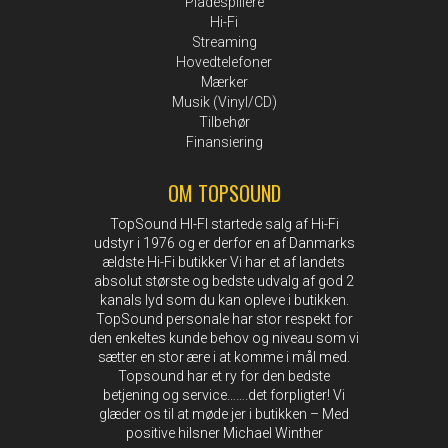
Pladespillere
Hi-Fi
Streaming
Hovedtelefoner
Mærker
Musik (Vinyl/CD)
Tilbehør
Finansiering
OM TOPSOUND
TopSound HI-FI startede salg af Hi-Fi
udstyr i 1976 og er derfor en af Danmarks
ældste Hi-Fi butikker Vi har et af landets
absolut største og bedste udvalg af god 2
kanals lyd som du kan opleve i butikken.
TopSound personale har stor respekt for
den enkeltes kunde behov og niveau som vi
sætter en stor ære i at komme i mål med.
Topsound har et ry for den bedste
betjening og service…….det forpligter! Vi
glæder os til at møde jer i butikken – Med
positive hilsner Michael Winther