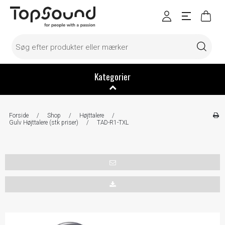
Kategorier
Forside
/
Shop
/
Højttalere
/
Gulv Højttalere (stk priser)
/
TAD-R1-TXL