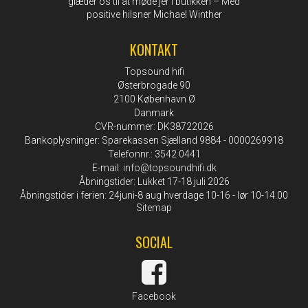
glæder os til at møde jer i butikken – Med
positive hilsner Michael Winther
KONTAKT
Topsound hifi
Østerbrogade 90
2100 København Ø
Danmark
CVR-nummer: DK38722026
Bankoplysninger: Sparekassen Sjælland 9884 - 0000269918
Telefonnr.: 3542 0441
E-mail
:
info@topsoundhifi.dk
Åbningstider: Lukket 17-18 juli 2026
Åbningstider i ferien: 24juni-8 aug hverdage 10-16 - lør 10-14.00
Sitemap
SOCIAL
Facebook