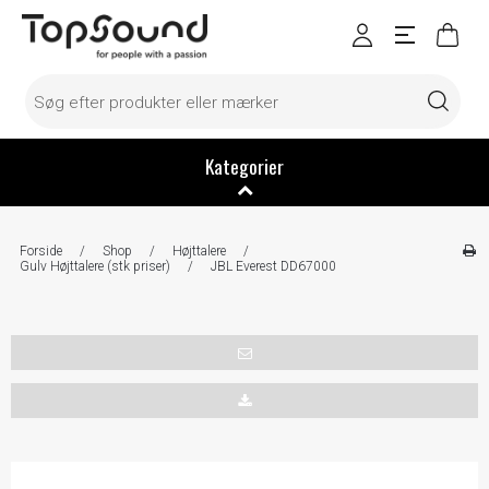
Kategorier
Forside
/
Shop
/
Højttalere
/
Gulv Højttalere (stk priser)
/
JBL Everest DD67000