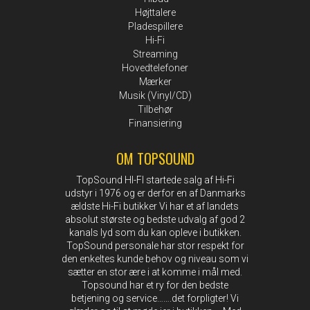
Højttalere
Pladespillere
Hi-Fi
Streaming
Hovedtelefoner
Mærker
Musik (Vinyl/CD)
Tilbehør
Finansiering
OM TOPSOUND
TopSound HI-FI startede salg af Hi-Fi
udstyr i 1976 og er derfor en af Danmarks
ældste Hi-Fi butikker Vi har et af landets
absolut største og bedste udvalg af god 2
kanals lyd som du kan opleve i butikken.
TopSound personale har stor respekt for
den enkeltes kunde behov og niveau som vi
sætter en stor ære i at komme i mål med.
Topsound har et ry for den bedste
betjening og service…….det forpligter! Vi