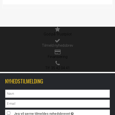
God på Trustpilot
Tilmeld nyhedsbrev
Finansiering
Tlf. 35 42 04 41
NYHEDSTILMELDING
Jeg vil gerne tilmeldes nyhedsbrevet