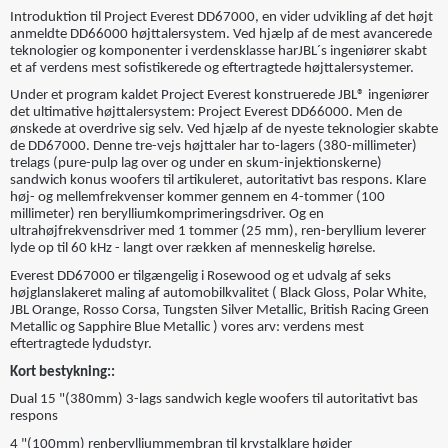
Introduktion til Project Everest DD67000, en vider udvikling af det højt
anmeldte DD66000 højttalersystem. Ved hjælp af de mest avancerede
teknologier og komponenter i verdensklasse harJBL´s ingeniører skabt
et af verdens mest sofistikerede og eftertragtede højttalersystemer.
Under et program kaldet Project Everest konstruerede JBL® ingeniører
det ultimative højttalersystem: Project Everest DD66000. Men de
ønskede at overdrive sig selv. Ved hjælp af de nyeste teknologier skabte
de DD67000. Denne tre-vejs højttaler har to-lagers (380-millimeter)
trelags (pure-pulp lag over og under en skum-injektionskerne)
sandwich konus woofers til artikuleret, autoritativt bas respons. Klare
høj- og mellemfrekvenser kommer gennem en 4-tommer (100
millimeter) ren berylliumkomprimeringsdriver. Og en
ultrahøjfrekvensdriver med 1 tommer (25 mm), ren-beryllium leverer
lyde op til 60 kHz - langt over rækken af ​​menneskelig hørelse.
Everest DD67000 er tilgængelig i Rosewood og et udvalg af seks
højglanslakeret maling af automobilkvalitet ( Black Gloss, Polar White,
JBL Orange, Rosso Corsa, Tungsten Silver Metallic, British Racing Green
Metallic og Sapphire Blue Metallic ) vores arv: verdens mest
eftertragtede lydudstyr.
Kort bestykning::
Dual 15 "(380mm) 3-lags sandwich kegle woofers til autoritativt bas
respons
4 "(100mm) renberylliummembran til krystalklare højder