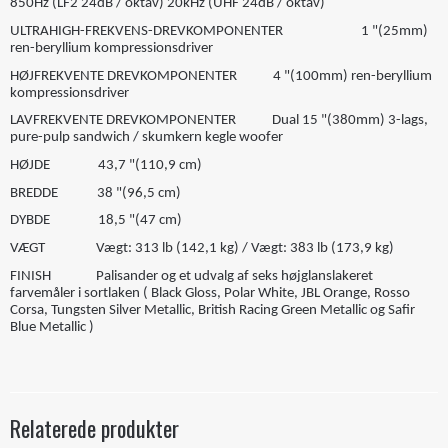
850Hz (LF2 24dB / oktav) 20kHz (UHF 24dB / oktav)
ULTRAHIGH-FREKVENS-DREVKOMPONENTER 1 "(25mm)
ren-beryllium kompressionsdriver
HØJFREKVENTE DREVKOMPONENTER 4 "(100mm) ren-beryllium
kompressionsdriver
LAVFREKVENTE DREVKOMPONENTER Dual 15 "(380mm) 3-lags,
pure-pulp sandwich / skumkern kegle woofer
HØJDE 43,7 "(110,9 cm)
BREDDE 38 "(96,5 cm)
DYBDE 18,5 "(47 cm)
VÆGT Vægt: 313 lb (142,1 kg) / Vægt: 383 lb (173,9 kg)
FINISH Palisander og et udvalg af seks højglanslakeret
farvemåler i sortlaken ( Black Gloss, Polar White, JBL Orange, Rosso
Corsa, Tungsten Silver Metallic, British Racing Green Metallic og Safir
Blue Metallic )
Relaterede produkter