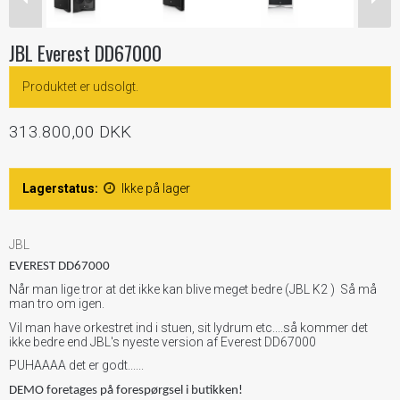
JBL Everest DD67000
Produktet er udsolgt.
313.800,00 DKK
Lagerstatus:
Ikke på lager
JBL
EVEREST DD67000
Når man lige tror at det ikke kan blive meget bedre (JBL K2 ) Så må
man tro om igen.
Vil man have orkestret ind i stuen, sit lydrum etc....så kommer det
ikke bedre end JBL's nyeste version af Everest DD67000
PUHAAAA det er godt......
DEMO foretages på forespørgsel i butikken!