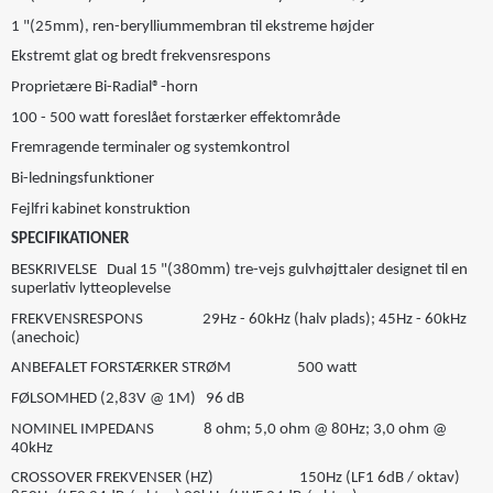
1 "(25mm), ren-berylliummembran til ekstreme højder
Ekstremt glat og bredt frekvensrespons
Proprietære Bi-Radial®-horn
100 - 500 watt foreslået forstærker effektområde
Fremragende terminaler og systemkontrol
Bi-ledningsfunktioner
Fejlfri kabinet konstruktion
SPECIFIKATIONER
BESKRIVELSE Dual 15 "(380mm) tre-vejs gulvhøjttaler designet til en
superlativ lytteoplevelse
FREKVENSRESPONS 29Hz - 60kHz (halv plads); 45Hz - 60kHz
(anechoic)
ANBEFALET FORSTÆRKER STRØM 500 watt
FØLSOMHED (2,83V @ 1M) 96 dB
NOMINEL IMPEDANS 8 ohm; 5,0 ohm @ 80Hz; 3,0 ohm @
40kHz
CROSSOVER FREKVENSER (HZ) 150Hz (LF1 6dB / oktav)