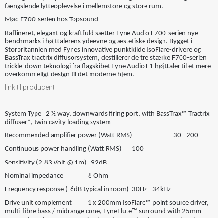
fængslende lytteoplevelse i mellemstore og store rum.
Mød F700-serien hos Topsound
Raffineret, elegant og kraftfuld sætter Fyne Audio F700-serien nye
benchmarks i højttalerens ydeevne og æstetiske design. Bygget i
Storbritannien med Fynes innovative punktkilde IsoFlare-drivere og
BassTrax tractrix diffusorsystem, destillerer de tre stærke F700-serien
trickle-down teknologi fra flagskibet Fyne Audio F1 højttaler til et mere
overkommeligt design til det moderne hjem.
link til producent
System Type 2 ½ way, downwards firing port, with BassTrax™ Tractrix
diffuser*, twin cavity loading system
Recommended amplifier power (Watt RMS) 30 - 200
Continuous power handling (Watt RMS) 100
Sensitivity (2.83 Volt @ 1m) 92dB
Nominal impedance 8 Ohm
Frequency response (-6dB typical in room) 30Hz - 34kHz
Drive unit complement 1 x 200mm IsoFlare™ point source driver,
multi-fibre bass / midrange cone, FyneFlute™ surround with 25mm