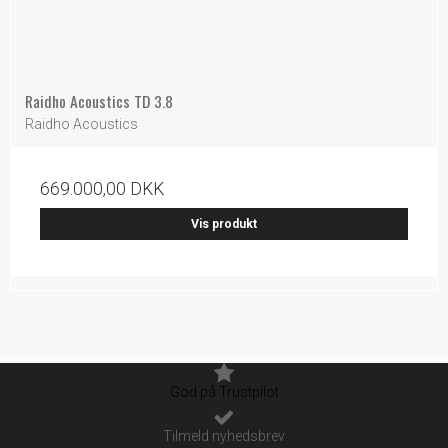
Raidho Acoustics TD 3.8
Raidho Acoustics
669.000,00 DKK
Vis produkt
God på Trustpilot
Tilmeld nyhedsbrev