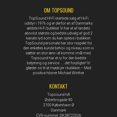
OM TOPSOUND
TopSound HI-FI startede salg af Hi-Fi
udstyr i 1976 og er derfor en af Danmarks
ældste Hi-Fi butikker Vi har et af landets
absolut største og bedste udvalg af god 2
kanals lyd som du kan opleve i butikken.
TopSound personale har stor respekt for
den enkeltes kunde behov og niveau som vi
sætter en stor ære i at komme i mål med.
Topsound har et ry for den bedste
betjening og service…….det forpligter! Vi
glæder os til at møde jer i butikken – Med
positive hilsner Michael Winther
KONTAKT
Topsound hifi
Østerbrogade 90
2100 København Ø
Danmark
CVR-nummer: DK38722026