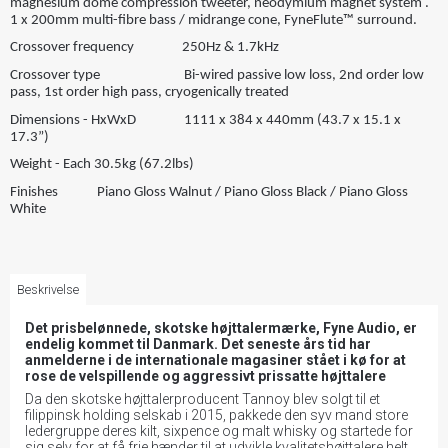
magnesium dome compression tweeter, neodymium magnet system .
1 x 200mm multi-fibre bass / midrange cone, FyneFlute™ surround.
Crossover frequency 250Hz & 1.7kHz
Crossover type Bi-wired passive low loss, 2nd order low
pass, 1st order high pass, cryogenically treated
Dimensions - HxWxD 1111 x 384 x 440mm (43.7 x 15.1 x
17.3”)
Weight - Each 30.5kg (67.2lbs)
Finishes Piano Gloss Walnut / Piano Gloss Black / Piano Gloss
White
Beskrivelse
Det prisbelønnede, skotske højttalermærke, Fyne Audio, er
endelig kommet til Danmark. Det seneste års tid har
anmelderne i de internationale magasiner stået i kø for at
rose de velspillende og aggressivt prissatte højttalere
Da den skotske højttalerproducent Tannoy blev solgt til et
filippinsk holding selskab i 2015, pakkede den syv mand store
ledergruppe deres kilt, sixpence og malt whisky og startede for
sig selv for at få frie hænder til at udvikle kvalitetshøjttalere helt