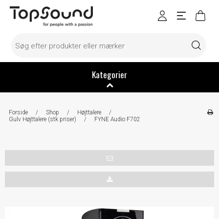
Kategorier
Forside
/
Shop
/
Højttalere
/
Gulv Højttalere (stk priser)
/
FYNE Audio F702