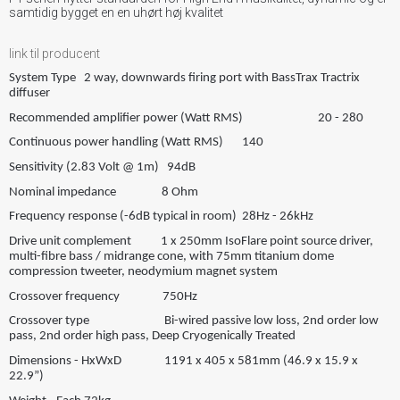
samtidig bygget en en uhørt høj kvalitet
link til producent
System Type 2 way, downwards firing port with BassTrax Tractrix
diffuser
Recommended amplifier power (Watt RMS) 20 - 280
Continuous power handling (Watt RMS) 140
Sensitivity (2.83 Volt @ 1m) 94dB
Nominal impedance 8 Ohm
Frequency response (-6dB typical in room) 28Hz - 26kHz
Drive unit complement 1 x 250mm IsoFlare point source driver,
multi-fibre bass / midrange cone, with 75mm titanium dome
compression tweeter, neodymium magnet system
Crossover frequency 750Hz
Crossover type Bi-wired passive low loss, 2nd order low
pass, 2nd order high pass, Deep Cryogenically Treated
Dimensions - HxWxD 1191 x 405 x 581mm (46.9 x 15.9 x
22.9”)