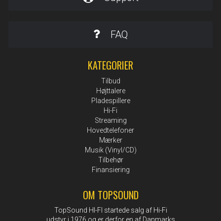
FAQ
KATEGORIER
Tilbud
Højttalere
Pladespillere
Hi-Fi
Streaming
Hovedtelefoner
Mærker
Musik (Vinyl/CD)
Tilbehør
Finansiering
OM TOPSOUND
TopSound HI-FI startede salg af Hi-Fi
udstyr i 1976 og er derfor en af Danmarks