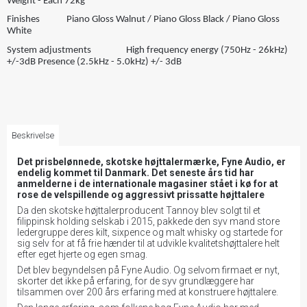
Weight - Each 72kg
Finishes Piano Gloss Walnut / Piano Gloss Black / Piano Gloss
White
System adjustments High frequency energy (750Hz - 26kHz)
+/-3dB Presence (2.5kHz - 5.0kHz) +/- 3dB
Beskrivelse
Det prisbelønnede, skotske højttalermærke, Fyne Audio, er
endelig kommet til Danmark. Det seneste års tid har
anmelderne i de internationale magasiner stået i kø for at
rose de velspillende og aggressivt prissatte højttalere
Da den skotske højttalerproducent Tannoy blev solgt til et
filippinsk holding selskab i 2015, pakkede den syv mand store
ledergruppe deres kilt, sixpence og malt whisky og startede for
sig selv for at få frie hænder til at udvikle kvalitetshøjttalere helt
efter eget hjerte og egen smag.
Det blev begyndelsen på Fyne Audio. Og selvom firmaet er nyt,
skorter det ikke på erfaring, for de syv grundlæggere har
tilsammen over 200 års erfaring med at konstruere højttalere.