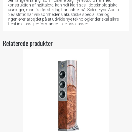
Den lange erfaring, som folkene bag Fyne Audio har med
konstruktion af højttalere, kan helt klart ses i de teknologiske
løsninger, man fra første dag har satset på. Siden Fyne Audio
blev stiftet har virksomhedens akustiske specialister og
ingeniører arbejdet på at udvikle nye teknologier der skal sikre
’best in class’ performance i alle prisklasser.
Relaterede produkter