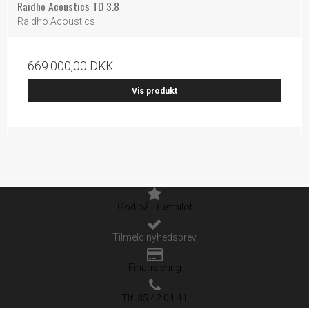
Raidho Acoustics TD 3.8
Raidho Acoustics
669.000,00 DKK
Vis produkt
God på Trustpilot
Tilmeld nyhedsbrev
Finansiering
Tlf. 35 42 04 41