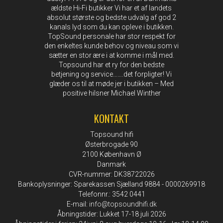
ældste Hi-Fi butikker Vi har et af landets
absolut største og bedste udvalg af god 2
kanals lyd som du kan opleve i butikken.
TopSound personale har stor respekt for
den enkeltes kunde behov og niveau som vi
sætter en stor ære i at komme i mål med.
Topsound har et ry for den bedste
betjening og service…….det forpligter! Vi
glæder os til at møde jer i butikken – Med
positive hilsner Michael Winther
KONTAKT
Topsound hifi
Østerbrogade 90
2100 København Ø
Danmark
CVR-nummer: DK38722026
Bankoplysninger: Sparekassen Sjælland 9884 - 0000269918
Telefonnr.: 3542 0441
E-mail
:
info@topsoundhifi.dk
Åbningstider: Lukket 17-18 juli 2026