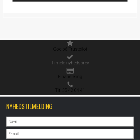
God på Trustpilot
Tilmeld nyhedsbrev
Finansiering
Tlf. 35 42 04 41
NYHEDSTILMELDING