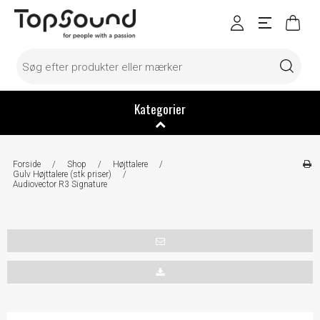
Kategorier
Forside
/
Shop
/
Højttalere
/
Gulv Højttalere (stk priser)
/
Audiovector R3 Signature