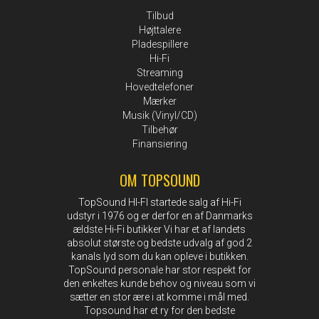
Tilbud
Højttalere
Pladespillere
Hi-Fi
Streaming
Hovedtelefoner
Mærker
Musik (Vinyl/CD)
Tilbehør
Finansiering
OM TOPSOUND
TopSound HI-FI startede salg af Hi-Fi
udstyr i 1976 og er derfor en af Danmarks
ældste Hi-Fi butikker Vi har et af landets
absolut største og bedste udvalg af god 2
kanals lyd som du kan opleve i butikken.
TopSound personale har stor respekt for
den enkeltes kunde behov og niveau som vi
sætter en stor ære i at komme i mål med.
Topsound har et ry for den bedste