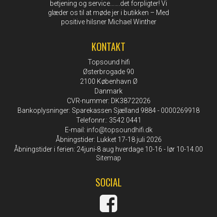
betjening og service…….det forpligter! Vi
glæder os til at møde jer i butikken – Med
positive hilsner Michael Winther
KONTAKT
Topsound hifi
Østerbrogade 90
2100 København Ø
Danmark
CVR-nummer: DK38722026
Bankoplysninger: Sparekassen Sjælland 9884 - 0000269918
Telefonnr.: 3542 0441
E-mail
:
info@topsoundhifi.dk
Åbningstider: Lukket 17-18 juli 2026
Åbningstider i ferien: 24juni-8 aug hverdage 10-16 - lør 10-14.00
Sitemap
SOCIAL