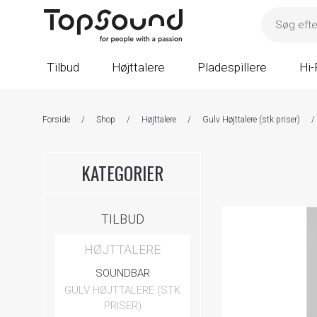
Tilbud
Højttalere
Pladespillere
Hi-
Forside
/
Shop
/
Højttalere
/
Gulv Højttalere (stk priser)
/
KATEGORIER
TILBUD
HØJTTALERE
SOUNDBAR
GULV HØJTTALERE (STK
PRISER)