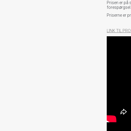
Prisen er på 
forespørgsel
Priserne er p
LINK TIL P