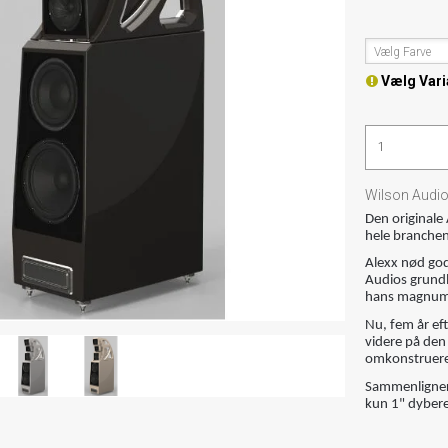
Vælg Farve
Vælg Vari
Wilson Audi
Den originale 
hele branchen
Alexx nød godt
Audios grundl
hans magnum 
Nu, fem år e
videre på den 
omkonstrueret
Sammenligner 
kun 1" dyber