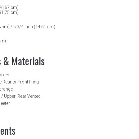
26.67 cm)
31.75 cm)
 cm) / 5 3/4 inch (14.61 cm)
cm)
s & Materials
oofer
e Rear or Front firing
drange
 / Upper: Rear Vented
eeter
ents