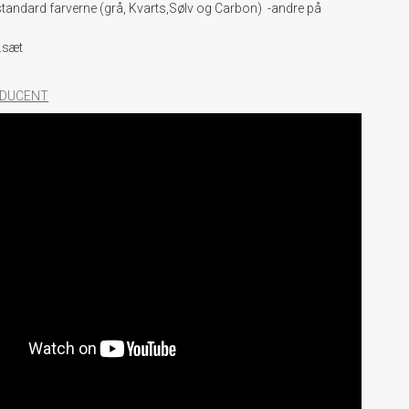
standard farverne (grå, Kvarts,Sølv og Carbon) -andre på
.
r.sæt
RODUCENT