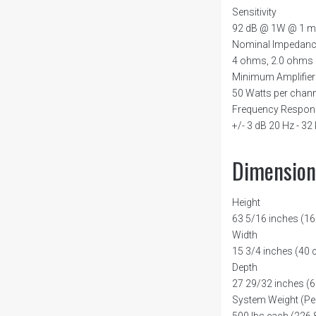
Sensitivity
92 dB @ 1W @ 1 m
Nominal Impedan
4 ohms, 2.0 ohms
Minimum Amplifie
50 Watts per chan
Frequency Respon
+/- 3 dB 20 Hz - 32
Dimension
Height
63 5/16 inches (1
Width
15 3/4 inches (40
Depth
27 29/32 inches (
System Weight (Pe
500 lbs each (226.