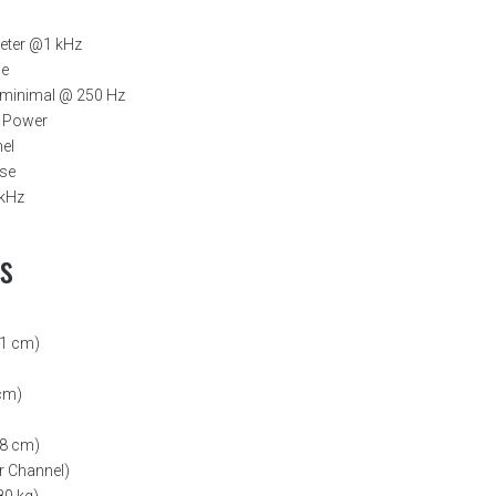
eter @1 kHz
ce
 minimal @ 250 Hz
r Power
nel
se
 kHz
s
61 cm)
 cm)
68 cm)
r Channel)
80 kg)