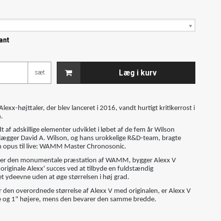
ant
Læg i kurv
sæt
o
Alexx-højttaler, der blev lanceret i 2016, vandt hurtigt kritikerrost i
.
 af adskillige elementer udviklet i løbet af de fem år Wilson
ægger David A. Wilson, og hans urokkelige R&D-team, bragte
opus til live: WAMM Master Chronosonic.
fter den monumentale præstation af WAMM, bygger Alexx V
originale Alexx' succes ved at tilbyde en fuldstændig
 ydeevne uden at øge størrelsen i høj grad.
den overordnede størrelse af Alexx V med originalen, er Alexx V
e og 1" højere, mens den bevarer den samme bredde.