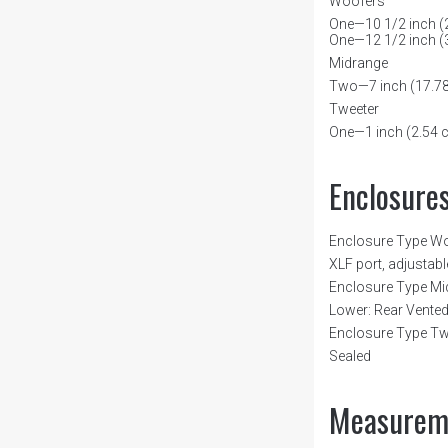
Woofers
One—10 1/2 inch (
One—12 1/2 inch (
Midrange
Two—7 inch (17.78
Tweeter
One—1 inch (2.54 
Enclosure
Enclosure Type W
XLF port, adjustabl
Enclosure Type Mi
Lower: Rear Vented
Enclosure Type Tw
Sealed
Measurem