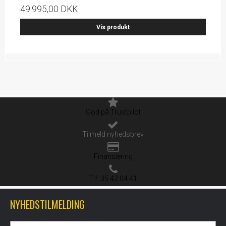
49.995,00 DKK
Vis produkt
God på Trustpilot
Tilmeld nyhedsbrev
Finansiering
Tlf. 35 42 04 41
NYHEDSTILMELDING