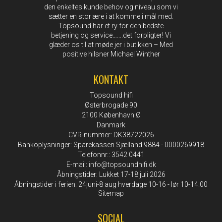
den enkeltes kunde behov og niveau som vi
sætter en stor ære i at komme i mål med.
Topsound har et ry for den bedste
betjening og service…….det forpligter! Vi
glæder os til at møde jer i butikken – Med
positive hilsner Michael Winther
KONTAKT
Topsound hifi
Østerbrogade 90
2100 København Ø
Danmark
CVR-nummer: DK38722026
Bankoplysninger: Sparekassen Sjælland 9884 - 0000269918
Telefonnr.: 3542 0441
E-mail
:
info@topsoundhifi.dk
Åbningstider: Lukket 17-18 juli 2026
Åbningstider i ferien: 24juni-8 aug hverdage 10-16 - lør 10-14.00
Sitemap
SOCIAL