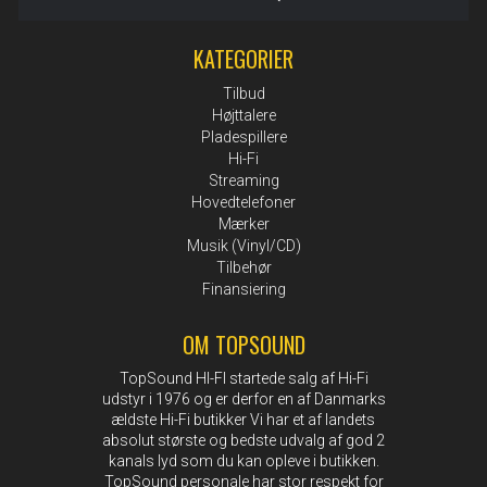
KATEGORIER
Tilbud
Højttalere
Pladespillere
Hi-Fi
Streaming
Hovedtelefoner
Mærker
Musik (Vinyl/CD)
Tilbehør
Finansiering
OM TOPSOUND
TopSound HI-FI startede salg af Hi-Fi
udstyr i 1976 og er derfor en af Danmarks
ældste Hi-Fi butikker Vi har et af landets
absolut største og bedste udvalg af god 2
kanals lyd som du kan opleve i butikken.
TopSound personale har stor respekt for