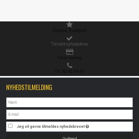
God på Trustpilot
Tilmeld nyhedsbrev
Finansiering
Tlf. 35 42 04 41
NYHEDSTILMELDING
Jeg vil gerne tilmeldes nyhedsbrevet
Godkend