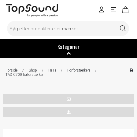
Kategorier
Forside
/
Shop
/
Hi-Fi
/
Forforstærkere
/
TAD C700 forforstærker