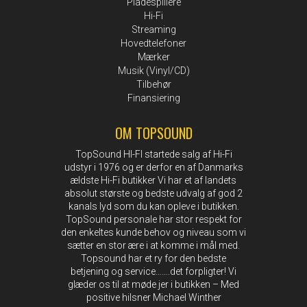
Pladespillere
Hi-Fi
Streaming
Hovedtelefoner
Mærker
Musik (Vinyl/CD)
Tilbehør
Finansiering
OM TOPSOUND
TopSound HI-FI startede salg af Hi-Fi
udstyr i 1976 og er derfor en af Danmarks
ældste Hi-Fi butikker Vi har et af landets
absolut største og bedste udvalg af god 2
kanals lyd som du kan opleve i butikken.
TopSound personale har stor respekt for
den enkeltes kunde behov og niveau som vi
sætter en stor ære i at komme i mål med.
Topsound har et ry for den bedste
betjening og service…….det forpligter! Vi
glæder os til at møde jer i butikken – Med
positive hilsner Michael Winther