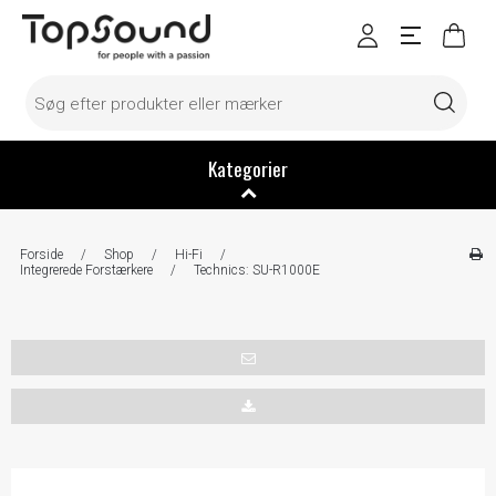
Kategorier
Forside
/
Shop
/
Hi-Fi
/
Integrerede Forstærkere
/
Technics: SU-R1000E