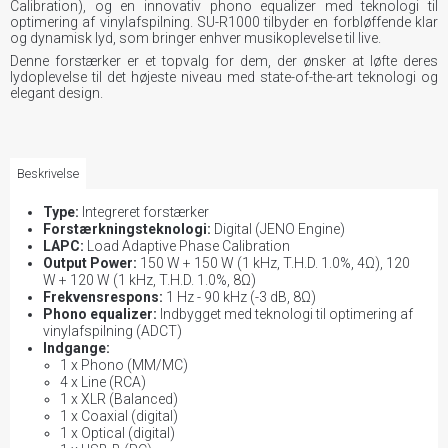
Calibration), og en innovativ phono equalizer med teknologi til
optimering af vinylafspilning. SU-R1000 tilbyder en forbløffende klar
og dynamisk lyd, som bringer enhver musikoplevelse til live.
Denne forstærker er et topvalg for dem, der ønsker at løfte deres
lydoplevelse til det højeste niveau med state-of-the-art teknologi og
elegant design.
Beskrivelse
Type:
Integreret forstærker
Forstærkningsteknologi:
Digital (JENO Engine)
LAPC:
Load Adaptive Phase Calibration
Output Power:
150 W + 150 W (1 kHz, T.H.D. 1.0%, 4Ω), 120
W + 120 W (1 kHz, T.H.D. 1.0%, 8Ω)
Frekvensrespons:
1 Hz - 90 kHz (-3 dB, 8Ω)
Phono equalizer:
Indbygget med teknologi til optimering af
vinylafspilning (ADCT)
Indgange:
1 x Phono (MM/MC)
4 x Line (RCA)
1 x XLR (Balanced)
1 x Coaxial (digital)
1 x Optical (digital)