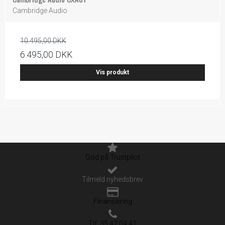
Cambridge Audio
10.495,00 DKK
6.495,00 DKK
Vis produkt
God på Trustpilot
Tilmeld nyhedsbrev
Finansiering
Tlf. 35 42 04 41