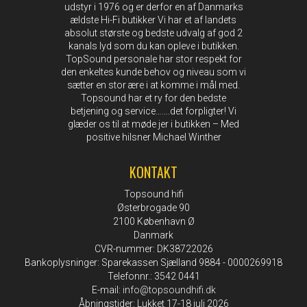
udstyr i 1976 og er derfor en af Danmarks
ældste Hi-Fi butikker Vi har et af landets
absolut største og bedste udvalg af god 2
kanals lyd som du kan opleve i butikken.
TopSound personale har stor respekt for
den enkeltes kunde behov og niveau som vi
sætter en stor ære i at komme i mål med.
Topsound har et ry for den bedste
betjening og service…….det forpligter! Vi
glæder os til at møde jer i butikken – Med
positive hilsner Michael Winther
KONTAKT
Topsound hifi
Østerbrogade 90
2100 København Ø
Danmark
CVR-nummer: DK38722026
Bankoplysninger: Sparekassen Sjælland 9884 - 0000269918
Telefonnr.: 3542 0441
E-mail
:
info@topsoundhifi.dk
Åbningstider: Lukket 17-18 juli 2026