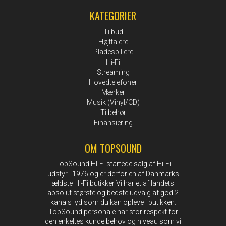
KATEGORIER
Tilbud
Højttalere
Pladespillere
Hi-Fi
Streaming
Hovedtelefoner
Mærker
Musik (Vinyl/CD)
Tilbehør
Finansiering
OM TOPSOUND
TopSound HI-FI startede salg af Hi-Fi
udstyr i 1976 og er derfor en af Danmarks
ældste Hi-Fi butikker Vi har et af landets
absolut største og bedste udvalg af god 2
kanals lyd som du kan opleve i butikken.
TopSound personale har stor respekt for
den enkeltes kunde behov og niveau som vi