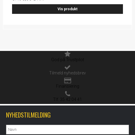
Vis produkt
God på Trustpilot
Tilmeld nyhedsbrev
Finansiering
Tlf. 35 42 04 41
NYHEDSTILMELDING