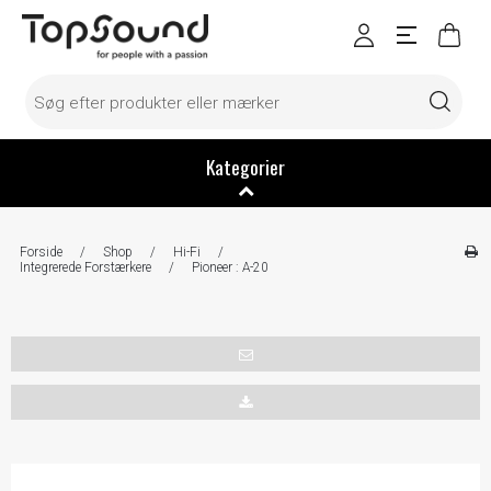
Kategorier
Forside
/
Shop
/
Hi-Fi
/
Integrerede Forstærkere
/
Pioneer : A-20