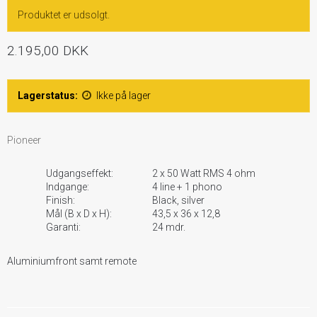
Produktet er udsolgt.
2.195,00 DKK
Lagerstatus:
Ikke på lager
Pioneer
Udgangseffekt:
2 x 50 Watt RMS 4 ohm
Indgange:
4 line + 1 phono
Finish:
Black, silver
Mål (B x D x H):
43,5 x 36 x 12,8
Garanti:
24 mdr.
Aluminiumfront samt remote