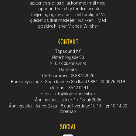
sætter en stor ære i at komme i mål med.
Topsound har et ry for den bedste
betjening og service…….det forpligter! Vi
glæder os til at møde jer i butikken – Med
positive hilsner Michael Winther
KONTAKT
Topsound hifi
Østerbrogade 90
2100 København Ø
Danmark
CVR-nummer: DK38722026
Bankoplysninger: Sparekassen Sjælland 9884 - 0000269918
Telefonnr.: 3542 0441
E-mail
:
info@topsoundhifi.dk
Åbningstider: Lukket 17-18 juli 2026
Åbningstider i ferien: 24juni-8 aug hverdage 10-16 - lør 10-14.00
Sitemap
SOCIAL