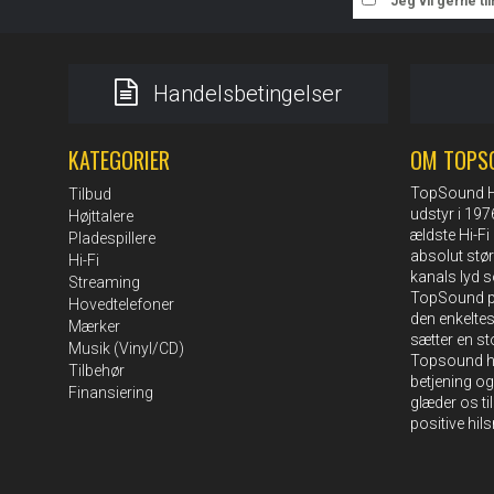
Jeg vil gerne t
Handelsbetingelser
KATEGORIER
OM TOPS
TopSound HI-
Tilbud
udstyr i 19
Højttalere
ældste Hi-Fi 
Pladespillere
absolut stø
Hi-Fi
kanals lyd s
Streaming
TopSound pe
Hovedtelefoner
den enkelte
Mærker
sætter en st
Musik (Vinyl/CD)
Topsound ha
Tilbehør
betjening og
Finansiering
glæder os ti
positive hil