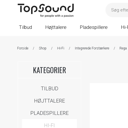
Tilbud
Højttalere
Pladespillere
Hi-
Forside
/
Shop
/
Hi-Fi
/
Integrerede Forstærkere
/
Rega 
KATEGORIER
TILBUD
HØJTTALERE
PLADESPILLERE
HI-FI