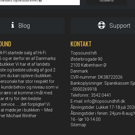
ilmeldes nyhedsbrevet
Godkend
Blog
Support
OUND
KONTAKT
FI startede salg af Hi-Fi
Topsound hifi
76 og er derfor en af Danmarks
Østerbrogade 90
butikker Vi har et af landets
2100 København Ø
rste og bedste udvalg af god 2
Danmark
om du kan opleve i butikken.
CVR-nummer: DK38722026
rsonale har stor respekt for
Bankoplysninger: Sparekassen Sj
s kunde behov og niveau som vi
- 0000269918
or ære i at komme i mål med.
Telefonnr.: 3542 0441
r et ry for den bedste
E-mail
:
info@topsoundhifi.dk
 service…….det forpligter! Vi
Åbningstider: Lukket 17-18 juli 202
l at møde jer i butikken – Med
Åbningstider i ferien: 24juni-8 aug
sner Michael Winther
16 - lør 10-14.00
Sitemap