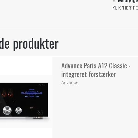
Medfølgen
KLIK
'HER'
F
de produkter
Advance Paris A12 Classic -
integreret forstærker
Advance