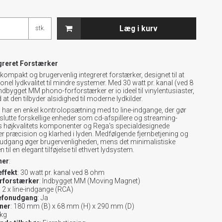
Læg i kurv
stk.
greret Forstærker
 kompakt og brugervenlig integreret forstærker, designet til at
ionel lydkvalitet til mindre systemer. Med 30 watt pr. kanal (ved 8
dbygget MM phono-forforstærker er io ideel til vinylentusiaster,
at den tilbyder alsidighed til moderne lydkilder.
 har en enkel kontrolopsætning med to line-indgange, der gør
ilslutte forskellige enheder som cd-afspillere og streaming-
s højkvalitets komponenter og Rega's specialdesignede
er præcision og klarhed i lyden. Medfølgende fjernbetjening og
udgang øger brugervenligheden, mens det minimalistiske
 til en elegant tilføjelse til ethvert lydsystem.
ner
:
ffekt
: 30 watt pr. kanal ved 8 ohm
rforstærker
: Indbygget MM (Moving Magnet)
: 2 x line-indgange (RCA)
efonudgang
: Ja
ner
: 180 mm (B) x 68 mm (H) x 290 mm (D)
 kg