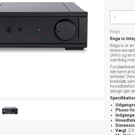
Rega
Rega io Inte
Rega io er en
levere except
ohm) og en in
samtidig med 
Forstærkeren
det nemt at t
enheder. Den
kredsløb sikr
hovedtelefon
design gør den
Specifikatio
Udgangse
Phono-fo
Indgange
Hovedtel
Dimensio
Vægt
: 2,9