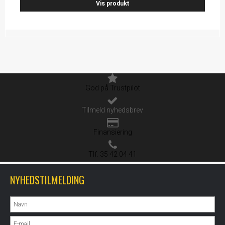
Vis produkt
God på Trustpilot
Tilmeld nyhedsbrev
Finansiering
Tlf. 35 42 04 41
NYHEDSTILMELDING