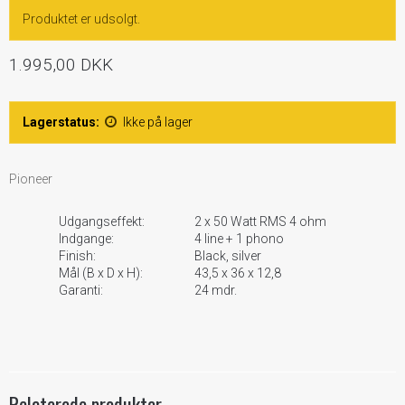
Produktet er udsolgt.
1.995,00 DKK
Lagerstatus:
Ikke på lager
Pioneer
Udgangseffekt:
2 x 50 Watt RMS 4 ohm
Indgange:
4 line + 1 phono
Finish:
Black, silver
Mål (B x D x H):
43,5 x 36 x 12,8
Garanti:
24 mdr.
Relaterede produkter