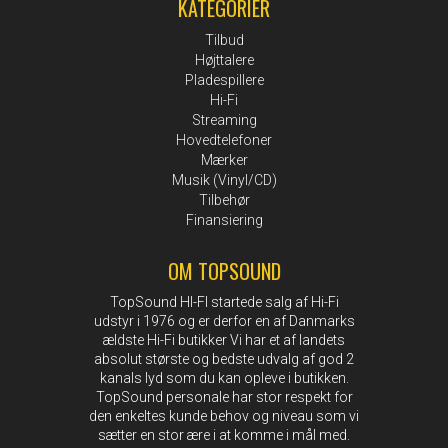
KATEGORIER
Tilbud
Højttalere
Pladespillere
Hi-Fi
Streaming
Hovedtelefoner
Mærker
Musik (Vinyl/CD)
Tilbehør
Finansiering
OM TOPSOUND
TopSound HI-FI startede salg af Hi-Fi
udstyr i 1976 og er derfor en af Danmarks
ældste Hi-Fi butikker Vi har et af landets
absolut største og bedste udvalg af god 2
kanals lyd som du kan opleve i butikken.
TopSound personale har stor respekt for
den enkeltes kunde behov og niveau som vi
sætter en stor ære i at komme i mål med.