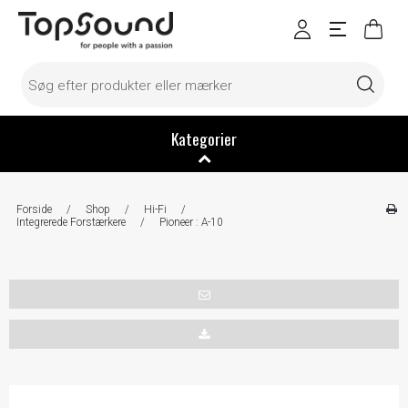
Kategorier
Forside
/
Shop
/
Hi-Fi
/
Integrerede Forstærkere
/
Pioneer : A-10