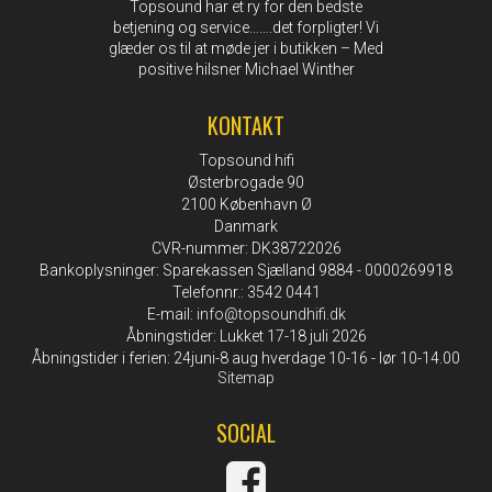
Topsound har et ry for den bedste
betjening og service…….det forpligter! Vi
glæder os til at møde jer i butikken – Med
positive hilsner Michael Winther
KONTAKT
Topsound hifi
Østerbrogade 90
2100 København Ø
Danmark
CVR-nummer: DK38722026
Bankoplysninger: Sparekassen Sjælland 9884 - 0000269918
Telefonnr.: 3542 0441
E-mail
:
info@topsoundhifi.dk
Åbningstider: Lukket 17-18 juli 2026
Åbningstider i ferien: 24juni-8 aug hverdage 10-16 - lør 10-14.00
Sitemap
SOCIAL