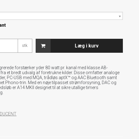
ant
Læg i kurv
stk.
grerede forstærker yder 80 watt pr. kanal med klasse AB-
fra et bredt udvalg af foretrukne kilder. Disse omfatter analoge
kilder, PC-USB med MQA, trådløs aptX™ og AAC Bluetooth samt
t Phono-trin. Med en nøje tilpasset strømforsyning, DAC og
sløb er A14 MKII designet til at sikre utallige timers
g.
RODUCENT