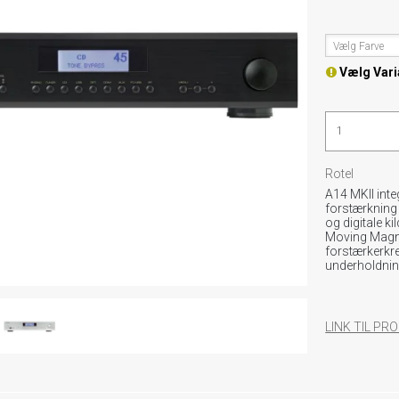
Vælg Farve
Vælg Vari
Rotel
A14 MKII inte
forstærkning 
og digitale 
Moving Magne
forstærkerkred
underholdnin
LINK TIL P