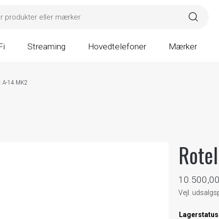
Fi
Streaming
Hovedtelefoner
Mærker
 : A-14 MK2
Rotel
10.500,0
Vejl. udsalg
Lagerstatus