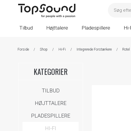
Tilbud
Højttalere
Pladespillere
Hi-
Forside
/
Shop
/
Hi-Fi
/
Integrerede Forstærkere
/
Rotel
KATEGORIER
TILBUD
HØJTTALERE
PLADESPILLERE
HI-FI