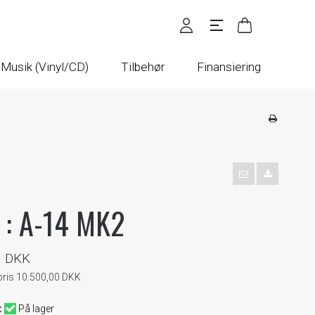
Musik (Vinyl/CD)
Tilbehør
Finansiering
 : A-14 MK2
0 DKK
spris 10.500,00 DKK
:
På lager