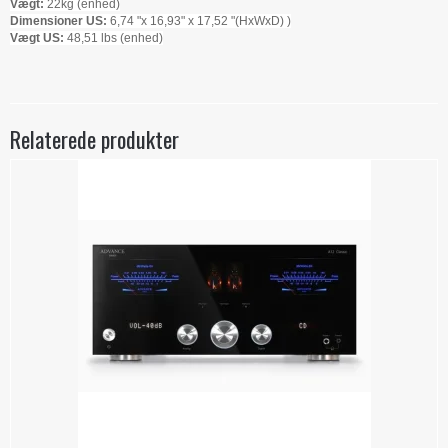
Vægt:
22kg (enhed)
Dimensioner US:
6,74 "x 16,93" x 17,52 "(HxWxD) )
Vægt US:
48,51 lbs (enhed)
Relaterede produkter