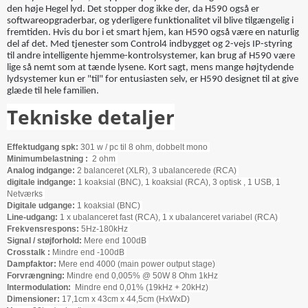
den høje Hegel lyd. Det stopper dog ikke der, da H590 også er
softwareopgraderbar, og yderligere funktionalitet vil blive tilgængelig i
fremtiden. Hvis du bor i et smart hjem, kan H590 også være en naturlig
del af det. Med tjenester som Control4 indbygget og 2-vejs IP-styring
til andre intelligente hjemme-kontrolsystemer, kan brug af H590 være
lige så nemt som at tænde lysene. Kort sagt, mens mange højtydende
lydsystemer kun er "til" for entusiasten selv, er H590 designet til at give
glæde til hele familien.
Tekniske detaljer
Effektudgang spk:
301 w / pc til 8 ohm, dobbelt mono
Minimumbelastning
:
2 ohm
Analog indgange:
2 balanceret (XLR), 3 ubalancerede (RCA)
digitale indgange:
1 koaksial (BNC), 1 koaksial (RCA), 3 optisk , 1 USB, 1
Netværks
Digitale udgange:
1 koaksial (BNC)
Line-udgang:
1 x ubalanceret fast (RCA), 1 x ubalanceret variabel (RCA)
Frekvensrespons:
5Hz-180kHz
Signal / støjforhold:
Mere end 100dB
Crosstalk :
Mindre end -100dB
Dampfaktor:
Mere end 4000 (main power output stage)
Forvrængning:
Mindre end 0,005% @ 50W 8 Ohm 1kHz
Intermodulation:
Mindre end 0,01% (19kHz + 20kHz)
Dimensioner:
17,1cm x 43cm x 44,5cm (HxWxD)