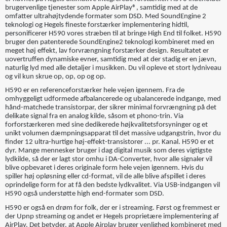
brugervenlige tjenester som Apple AirPlay®, samtidig med at de
omfatter ultrahøjtydende formater som DSD. Med SoundEngine 2
teknologi og Hegels fineste forstærker implementering hidtil,
personificerer H590 vores stræben til at bringe High End til folket. H590
bruger den patenterede SoundEngine2 teknologi kombineret med en
meget høj effekt, lav forvrængning forstærker design. Resultatet er
uovertruffen dynamiske evner, samtidig med at der stadig er en jævn,
naturlig lyd med alle detaljer i musikken. Du vil opleve et stort lydniveau
og vil kun skrue op, op, op og op.
H590 er en referenceforstærker hele vejen igennem. Fra de
omhyggeligt udformede afbalancerede og ubalancerede indgange, med
hånd-matchede transistorpar, der sikrer minimal forvrængning på det
delikate signal fra en analog kilde, såsom et phono-trin. Via
forforstærkeren med sine dedikerede højkvalitetsforsyninger og et
unikt volumen dæmpningsapparat til det massive udgangstrin, hvor du
finder 12 ultra-hurtige høj-effekt-transistorer ... pr. Kanal. H590 er et
dyr. Mange mennesker bruger i dag digital musik som deres vigtigste
lydkilde, så der er lagt stor omhu i DA-Converter, hvor alle signaler vil
blive opbevaret i deres originale form hele vejen igennem. Hvis du
spiller høj opløsning eller cd-format, vil de alle blive afspillet i deres
oprindelige form for at få den bedste lydkvalitet. Via USB-indgangen vil
H590 også understøtte high end-formater som DSD.
H590 er også en drøm for folk, der er i streaming. Først og fremmest er
der Upnp streaming og andet er Hegels proprietære implementering af
AirPlay. Det betyder, at Apple Airplay bruger venlighed kombineret med