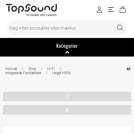
Kategorier
Forside
/
Shop
/
Hi-Fi
/
Integrerede Forstærkere
/
Hegel H590