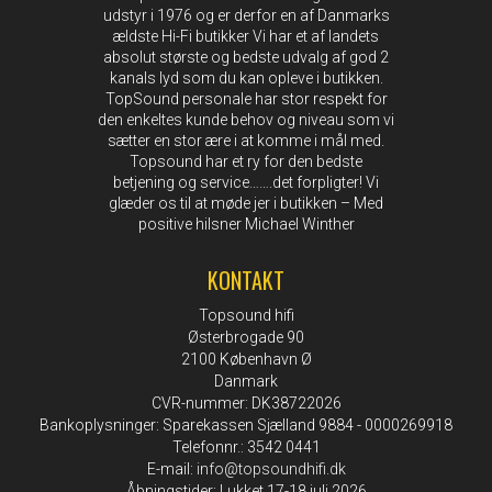
udstyr i 1976 og er derfor en af Danmarks
ældste Hi-Fi butikker Vi har et af landets
absolut største og bedste udvalg af god 2
kanals lyd som du kan opleve i butikken.
TopSound personale har stor respekt for
den enkeltes kunde behov og niveau som vi
sætter en stor ære i at komme i mål med.
Topsound har et ry for den bedste
betjening og service…….det forpligter! Vi
glæder os til at møde jer i butikken – Med
positive hilsner Michael Winther
KONTAKT
Topsound hifi
Østerbrogade 90
2100 København Ø
Danmark
CVR-nummer: DK38722026
Bankoplysninger: Sparekassen Sjælland 9884 - 0000269918
Telefonnr.: 3542 0441
E-mail
:
info@topsoundhifi.dk
Åbningstider: Lukket 17-18 juli 2026