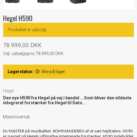
Hegel H590
Produktet er udsolgt.
78.999,00 DKK
Vejl. udsalgspris 78.999,00 DKK
Lagerstatus:
Ikke på lager
Hegel
Den nye H590 fra Hegel på vej i handel....Som bliver den vildeste
integreret forstærker fra Hegel til Dato...
Masinoversat.
En MASTER på musikalitet. KOMMANDEREN af et sæt højttalere. H590
er navnet på Hegels ultimative integrerede forstærker. H590 indeholder