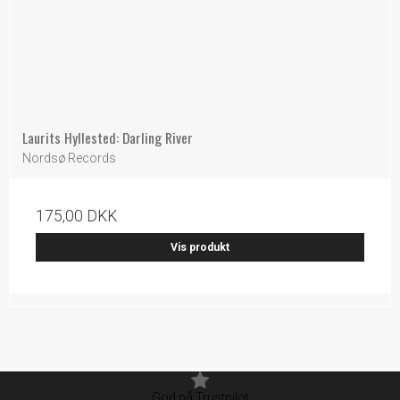
Laurits Hyllested: Darling River
Nordsø Records
175,00 DKK
Vis produkt
God på Trustpilot