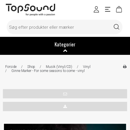
Kategorier
Forside
/
Shop
/
Musik (Vinyl/CD)
/
Vinyl
/
Ginne Marker - For some seasons to come - vinyl