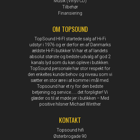
Musik (Vinyl/CD)
Tilbehør
Finansiering
OM TOPSOUND
TopSound HI-FI startede salg af Hi-Fi
udstyr i 1976 og er derfor en af Danmarks
ældste Hi-Fi butikker Vi har et af landets
absolut største og bedste udvalg af god 2
kanals lyd som du kan opleve i butikken.
TopSound personale har stor respekt for
den enkeltes kunde behov og niveau som vi
sætter en stor ære i at komme i mål med.
Topsound har et ry for den bedste
betjening og service…….det forpligter! Vi
glæder os til at møde jer i butikken – Med
positive hilsner Michael Winther
KONTAKT
Topsound hifi
Østerbrogade 90