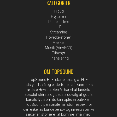
KATEGORIER
Tilbud
Højttalere
Pladespillere
Hi-Fi
Streaming
Hovedtelefoner
Mærker
Musik (Vinyl/CD)
Tilbehør
Finansiering
OM TOPSOUND
TopSound HI-FI startede salg af Hi-Fi
udstyr i 1976 og er derfor en af Danmarks
ældste Hi-Fi butikker Vi har et af landets
absolut største og bedste udvalg af god 2
kanals lyd som du kan opleve i butikken.
TopSound personale har stor respekt for
den enkeltes kunde behov og niveau som vi
sætter en stor ære i at komme i mål med.