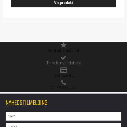
Vis produkt
God på Trustpilot
Tilmeld nyhedsbrev
Finansiering
Tlf. 35 42 04 41
NYHEDSTILMELDING