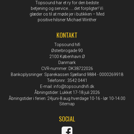
Topsound har et ry for den bedste
betjening og service…….det forpligter! Vi
glæder os til at møde jer i butikken – Med
positive hilsner Michael Winther
KONTAKT
Topsound hifi
Østerbrogade 90
2100 København Ø
Danmark
CVR-nummer: DK38722026
Bankoplysninger: Sparekassen Sjælland 9884 - 0000269918
Telefonnr.: 3542 0441
E-mail
:
info@topsoundhifi.dk
Åbningstider: Lukket 17-18 juli 2026
Åbningstider i ferien: 24juni-8 aug hverdage 10-16 - lør 10-14.00
Sitemap
SOCIAL