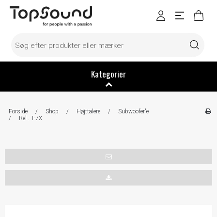
Kategorier
Forside
/
Shop
/
Højttalere
/
Subwoofer'e
/
Rel : T-7X