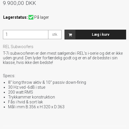
9.900,00 DKK
Lagerstatus:
På lager
stk.
Læg i kurv
REL Subwoofers
T-7i subwooferen er den mest sælgende i REL's i-serie og det er ikke
uden grund. Den lyder forfærdelig godt og er en af de bedste i sin
klasse, hvis ikke den bedste!
Specs:
8" long throw aktiv & 10" passiv down-firing
30 Hz ved -6dB i stue
200 watt RMS
Trykkammer konstruktion
Fås i hvid & sort lak
Mål i mm B:356 x H:320 x D:363