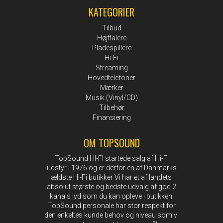
KATEGORIER
Tilbud
Højttalere
Pladespillere
Hi-Fi
Streaming
Hovedtelefoner
Mærker
Musik (Vinyl/CD)
Tilbehør
Finansiering
OM TOPSOUND
TopSound HI-FI startede salg af Hi-Fi
udstyr i 1976 og er derfor en af Danmarks
ældste Hi-Fi butikker Vi har et af landets
absolut største og bedste udvalg af god 2
kanals lyd som du kan opleve i butikken.
TopSound personale har stor respekt for
den enkeltes kunde behov og niveau som vi