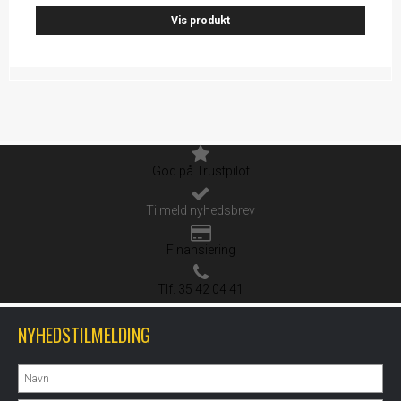
Vis produkt
God på Trustpilot
Tilmeld nyhedsbrev
Finansiering
Tlf. 35 42 04 41
NYHEDSTILMELDING