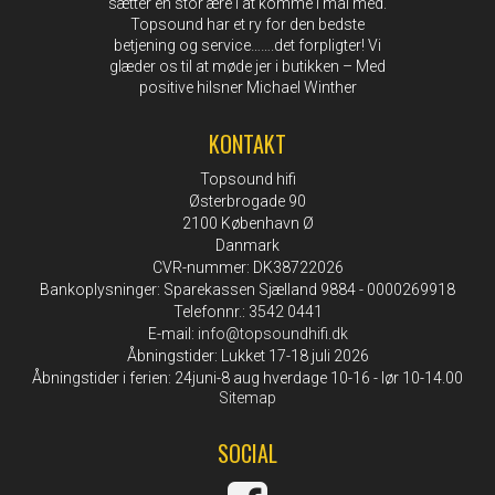
sætter en stor ære i at komme i mål med.
Topsound har et ry for den bedste
betjening og service…….det forpligter! Vi
glæder os til at møde jer i butikken – Med
positive hilsner Michael Winther
KONTAKT
Topsound hifi
Østerbrogade 90
2100 København Ø
Danmark
CVR-nummer: DK38722026
Bankoplysninger: Sparekassen Sjælland 9884 - 0000269918
Telefonnr.: 3542 0441
E-mail
:
info@topsoundhifi.dk
Åbningstider: Lukket 17-18 juli 2026
Åbningstider i ferien: 24juni-8 aug hverdage 10-16 - lør 10-14.00
Sitemap
SOCIAL