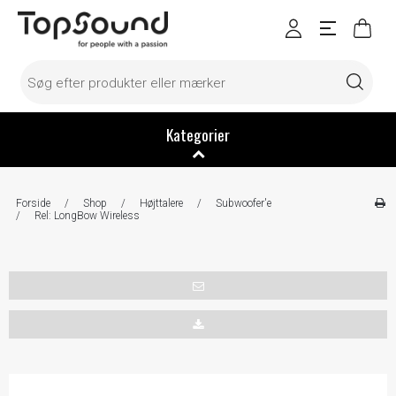
Kategorier
Forside
/
Shop
/
Højttalere
/
Subwoofer'e
/
Rel: LongBow Wireless