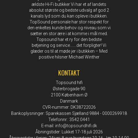
ældste Hi-Fi butikker Vi har et af landets
absolut største og bedste udvalg af god 2
kanals lyd som du kan opleve i butikken.
TopSound personale har stor respekt for
den enkeltes kunde behov og niveau som vi
sætter en stor ære i at komme i mål med.
Topsound har et ry for den bedste
betjening og service…….det forpligter! Vi
glæder os til at møde jer i butikken – Med
positive hilsner Michael Winther
KONTAKT
Topsound hifi
Østerbrogade 90
2100 København Ø
Danmark
CVR-nummer: DK38722026
Bankoplysninger: Sparekassen Sjælland 9884 - 0000269918
Telefonnr.: 3542 0441
E-mail
:
info@topsoundhifi.dk
Åbningstider: Lukket 17-18 juli 2026
Åbningstider i ferien: 24juni-8 aug hverdage 10-16 - lør 10-14.00