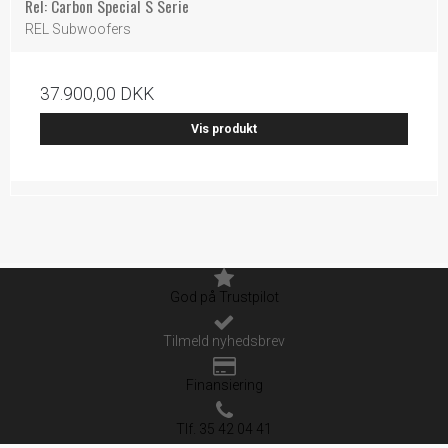
Rel: Carbon Special S Serie
REL Subwoofers
37.900,00 DKK
Vis produkt
God på Trustpilot
Tilmeld nyhedsbrev
Finansiering
Tlf. 35 42 04 41