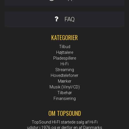
FAQ
KATEGORIER
Tilbud
Højttalere
Pladespillere
Hi-Fi
Streaming
Hovedtelefoner
Mærker
Musik (Vinyl/CD)
Tilbehør
Finansiering
OM TOPSOUND
TopSound HI-FI startede salg af Hi-Fi
udstyr i 1976 og er derfor en af Danmarks