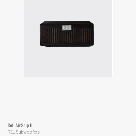
Rel: AirShip ll
REL Subwoofers