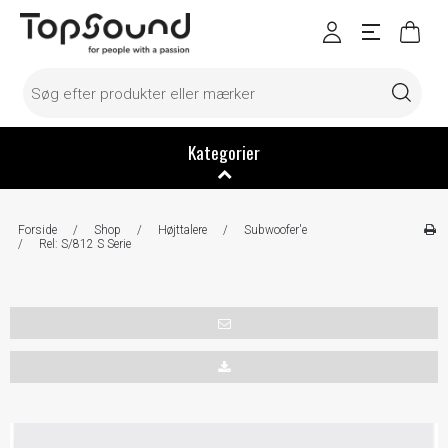
Kategorier
Forside
/
Shop
/
Højttalere
/
Subwoofer'e
/
Rel: S/812 S Serie