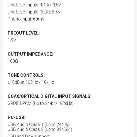
Line Level Inputs (RCA): 3.5V
Line Level Inputs (XLR): 5.5V
Phono Input: 60mV
PREOUT LEVEL:
1.9V
OUTPUT IMPEDANCE:
100Ω
TONE CONTROLS:
±10dB at 100Hz / 10kHz
COAX/OPTICAL DIGITAL INPUT SIGNALS:
SPDIF LPCM (Up to 24-bit/192kHz)
PC-USB:
USB Audio Class 1 (up to 24/96)
USB Audio Class 2 (up to 32/384)
DSD and DoP support