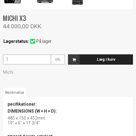
MICHI X3
44.000,00 DKK
Lagerstatus:
På lager
stk.
Læg i kurv
Michi
Beskrivelse
pecifikationer:
DIMENSIONS (W × H × D):
485 x 150 x 452mm
19" × 6" × 17 3/4"