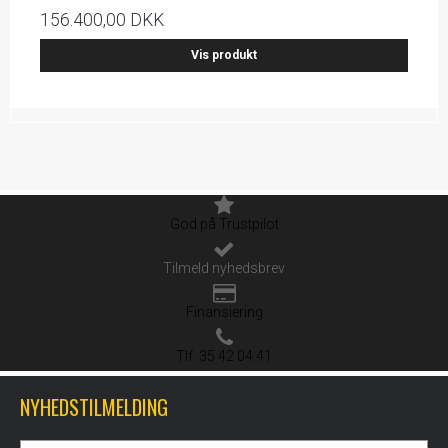
156.400,00 DKK
Vis produkt
God på Trustpilot
Tilmeld nyhedsbrev
Finansiering
Tlf. 35 42 04 41
NYHEDSTILMELDING