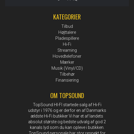
KATEGORIER
Tilbud
Højttalere
Pladespillere
Hi-Fi
Streaming
Hovedtelefoner
Mærker
Musik (Vinyl/CD)
Tilbehør
Finansiering
OM TOPSOUND
TopSound HI-FI startede salg af Hi-Fi
udstyr i 1976 og er derfor en af Danmarks
ældste Hi-Fi butikker Vi har et af landets
absolut største og bedste udvalg af god 2
kanals lyd som du kan opleve i butikken.
TopSound personale har stor respekt for