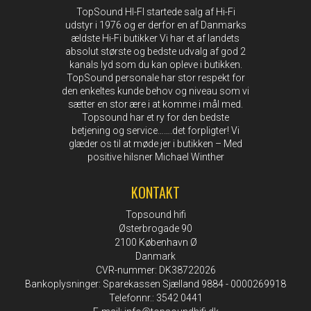
TopSound HI-FI startede salg af Hi-Fi
udstyr i 1976 og er derfor en af Danmarks
ældste Hi-Fi butikker Vi har et af landets
absolut største og bedste udvalg af god 2
kanals lyd som du kan opleve i butikken.
TopSound personale har stor respekt for
den enkeltes kunde behov og niveau som vi
sætter en stor ære i at komme i mål med.
Topsound har et ry for den bedste
betjening og service…….det forpligter! Vi
glæder os til at møde jer i butikken – Med
positive hilsner Michael Winther
KONTAKT
Topsound hifi
Østerbrogade 90
2100 København Ø
Danmark
CVR-nummer: DK38722026
Bankoplysninger: Sparekassen Sjælland 9884 - 0000269918
Telefonnr.: 3542 0441