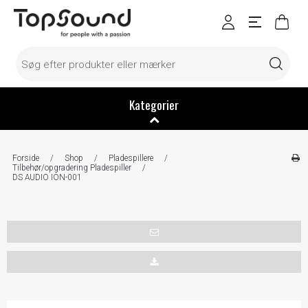
Kategorier
Forside
/
Shop
/
Pladespillere
/
Tilbehør/opgradering Pladespiller
/
DS AUDIO ION-001