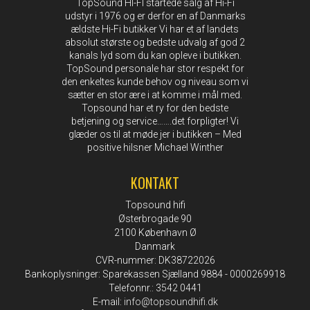
TopSound HI-FI startede salg af Hi-Fi
udstyr i 1976 og er derfor en af Danmarks
ældste Hi-Fi butikker Vi har et af landets
absolut største og bedste udvalg af god 2
kanals lyd som du kan opleve i butikken.
TopSound personale har stor respekt for
den enkeltes kunde behov og niveau som vi
sætter en stor ære i at komme i mål med.
Topsound har et ry for den bedste
betjening og service…….det forpligter! Vi
glæder os til at møde jer i butikken – Med
positive hilsner Michael Winther
KONTAKT
Topsound hifi
Østerbrogade 90
2100 København Ø
Danmark
CVR-nummer: DK38722026
Bankoplysninger: Sparekassen Sjælland 9884 - 0000269918
Telefonnr.: 3542 0441
E-mail
:
info@topsoundhifi.dk