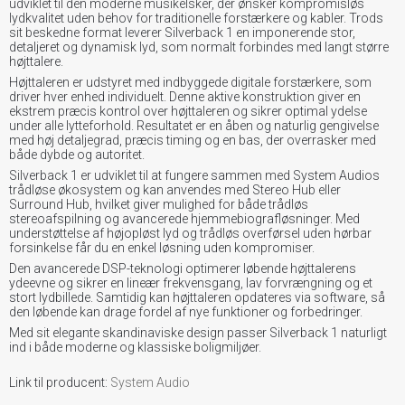
udviklet til den moderne musikelsker, der ønsker kompromisløs
lydkvalitet uden behov for traditionelle forstærkere og kabler. Trods
sit beskedne format leverer Silverback 1 en imponerende stor,
detaljeret og dynamisk lyd, som normalt forbindes med langt større
højttalere.
Højttaleren er udstyret med indbyggede digitale forstærkere, som
driver hver enhed individuelt. Denne aktive konstruktion giver en
ekstrem præcis kontrol over højttaleren og sikrer optimal ydelse
under alle lytteforhold. Resultatet er en åben og naturlig gengivelse
med høj detaljegrad, præcis timing og en bas, der overrasker med
både dybde og autoritet.
Silverback 1 er udviklet til at fungere sammen med System Audios
trådløse økosystem og kan anvendes med Stereo Hub eller
Surround Hub, hvilket giver mulighed for både trådløs
stereoafspilning og avancerede hjemmebiografløsninger. Med
understøttelse af højopløst lyd og trådløs overførsel uden hørbar
forsinkelse får du en enkel løsning uden kompromiser.
Den avancerede DSP-teknologi optimerer løbende højttalerens
ydeevne og sikrer en lineær frekvensgang, lav forvrængning og et
stort lydbillede. Samtidig kan højttaleren opdateres via software, så
den løbende kan drage fordel af nye funktioner og forbedringer.
Med sit elegante skandinaviske design passer Silverback 1 naturligt
ind i både moderne og klassiske boligmiljøer.
Link til producent:
System Audio