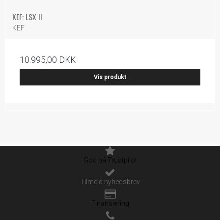
KEF: LSX II
KEF
10.995,00 DKK
Vis produkt
God på Trustpilot
Tilmeld nyhedsbrev
Finansiering