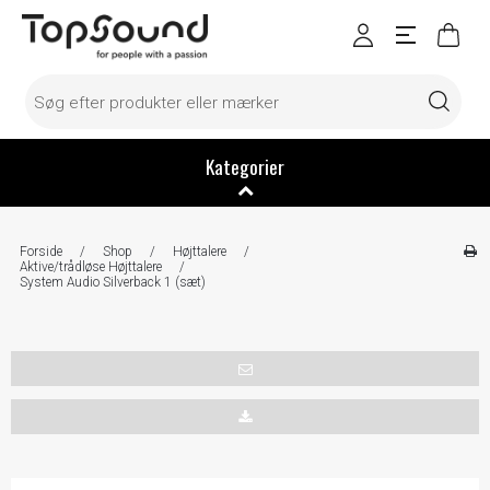
Kategorier
Forside
/
Shop
/
Højttalere
/
Aktive/trådløse Højttalere
/
System Audio Silverback 1 (sæt)