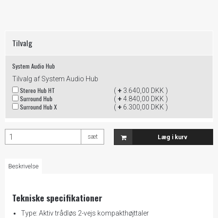
Tilvalg
System Audio Hub
Tilvalg af System Audio Hub
Stereo Hub HT
(
+
3.640,00 DKK )
Surround Hub
(
+
4.840,00 DKK )
Surround Hub X
(
+
6.300,00 DKK )
sæt
Læg i kurv
Beskrivelse
Tekniske specifikationer
Type: Aktiv trådløs 2-vejs kompakthøjttaler