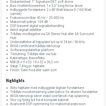
Diskantenhed: 1” Signature DXT soft dome
Bas-/mellemtoneenhed: 1 x 5,5” long throw driver
Indbyggede forstærkere: 2 x 80 Watt klasse D (160 Watt
samlet)
Frekvensområde: 45 Hz – 25.000 Hz
Maksimalt lydtryk: 104 dB
DSP-baseret digital signalbehandling
Aktivt digitalt delefilter
Trådløs modtagelse via SA Stereo Hub eller SA Surround
Hub
Understøttelse af højopløst lyd op til 24-bit / 96 kHz
WiSA-certificeret trådløs teknologi
Softwareopdaterbar platform
Tilslutning: Trådløs eller via hub
Kabinettype: Basrefleks
Mål (B x H x D): 19 x 32 x 26,5 cm
Vægt: 7,8 kg pr. højttaler
Finish: Satin hvid eller satin sort
Highlights
Aktiv højttaler med indbyggede digitale forstærkere
Trådløs musikstreaming uden behov for ekstern forstærker
WiSA-teknologi sikrer stabil overførsel i høj opløsning
Stor og fyldig lyd fra et kompakt kabinet
Avanceret DSP-optimering for maksimal præcision