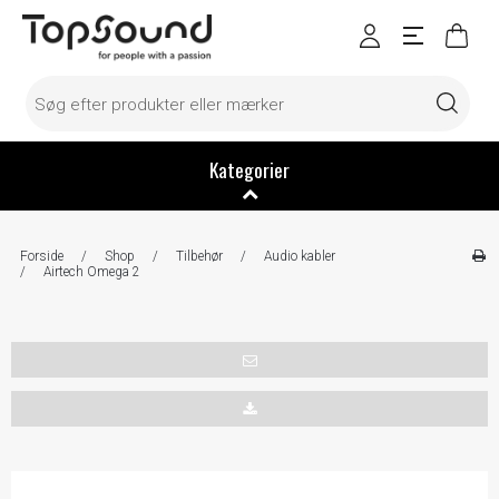
Kategorier
Forside
/
Shop
/
Tilbehør
/
Audio kabler
/
Airtech Omega 2