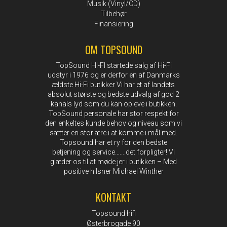
Musik (Vinyl/CD)
Tilbehør
Finansiering
OM TOPSOUND
TopSound HI-FI startede salg af Hi-Fi
udstyr i 1976 og er derfor en af Danmarks
ældste Hi-Fi butikker Vi har et af landets
absolut største og bedste udvalg af god 2
kanals lyd som du kan opleve i butikken.
TopSound personale har stor respekt for
den enkeltes kunde behov og niveau som vi
sætter en stor ære i at komme i mål med.
Topsound har et ry for den bedste
betjening og service…….det forpligter! Vi
glæder os til at møde jer i butikken – Med
positive hilsner Michael Winther
KONTAKT
Topsound hifi
Østerbrogade 90