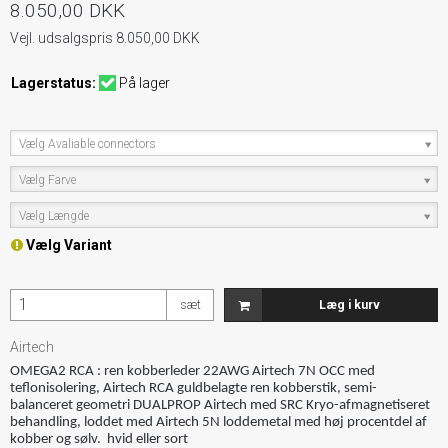
8.050,00 DKK
Vejl. udsalgspris 8.050,00 DKK
Lagerstatus:
På lager
Vælg Avaliable connectors
Vælg Farve
Vælg Længde
Vælg Variant
sæt
Læg i kurv
Airtech
OMEGA2 RCA : ren kobberleder 22AWG Airtech 7N OCC med
teflonisolering, Airtech RCA guldbelagte ren kobberstik, semi-
balanceret geometri DUALPROP Airtech med SRC Kryo-afmagnetiseret
behandling, loddet med Airtech 5N loddemetal med høj procentdel af
kobber og sølv. hvid eller sort