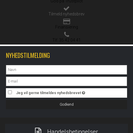
God på Trustpilot
Tilmeld nyhedsbrev
Finansiering
Tlf. 35 42 04 41
NYHEDSTILMELDING
Jeg vil gerne tilmeldes nyhedsbrevet
Godkend
Handelsbetingelser