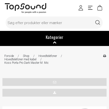
Kategorier
Forside
/
Shop
/
Hovedtelefoner
/
Hovedtelefoner med kabel
/
Koss Porta Pro Dark Master M. Mic