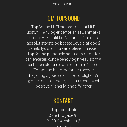
Finansiering
OM TOPSOUND
TopSound HI-FI startede salg af Hi-Fi
udstyr i 1976 og er derfor en af Danmarks
ældste Hi-Fi butikker Vi har et af landets
absolut største og bedste udvalg af god 2
kanals lyd som du kan opleve i butikken.
TopSound personale har stor respekt for
den enkeltes kunde behov og niveau som vi
sætter en stor ære i at komme i mål med.
Topsound har et ry for den bedste
betjening og service…….det forpligter! Vi
glæder os til at møde jer i butikken – Med
positive hilsner Michael Winther
KONTAKT
Topsound hifi
Østerbrogade 90
2100 København Ø
Danmark