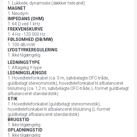
Lukkede, dynamiske (dækker hele øret)
MAGNET
Neodym
IMPEDANS (OHM)
64 Ω ved 1 kHz
FREKVENSKURVE
4 Hz - 120.000 Hz
FØLSOMHED (DB/MW)
100 dB/mW
LYDSTYRKEREGULERING
Ikke tilgængelig
LEDNINGSTYPE
Aftagelig Y-type
LEDNINGSLÆNGDE
Hovedtelefonkabel (ca. 3 m, sølvbelagte OFC-tråde,
guldbelagt stereoministik), hovedtelefonkabel til afbalanceret
tilslutning (ca. 1,2 m, sølvbelagte OFC-tråde, L-formet guldbelagt
afbalanceret standardstik)
STIK
Hovedtelefonkabel (guldbelagt stereoministik),
hovedtelefonkabel til afbalanceret tilslutning (L-formet
guldbelagt afbalanceret standardstik)
BRUGSTID
Ikke tilgængelig
OPLADNINGSTID
Ikke tilgængelig