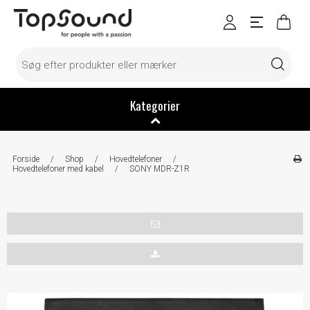
Kategorier
Forside
/
Shop
/
Hovedtelefoner
/
Hovedtelefoner med kabel
/
SONY MDR-Z1R