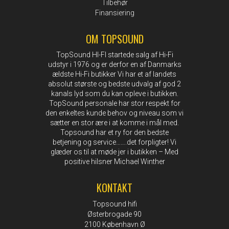
Tilbehør
Finansiering
OM TOPSOUND
TopSound HI-FI startede salg af Hi-Fi
udstyr i 1976 og er derfor en af Danmarks
ældste Hi-Fi butikker Vi har et af landets
absolut største og bedste udvalg af god 2
kanals lyd som du kan opleve i butikken.
TopSound personale har stor respekt for
den enkeltes kunde behov og niveau som vi
sætter en stor ære i at komme i mål med.
Topsound har et ry for den bedste
betjening og service…….det forpligter! Vi
glæder os til at møde jer i butikken – Med
positive hilsner Michael Winther
KONTAKT
Topsound hifi
Østerbrogade 90
2100 København Ø