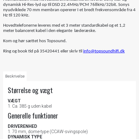
dynamisk Hi-Res-lyd op til DSD 22.4MHz/PCM 768kHz/32bit. Sonys
nyudviklede 70 mm membran opererer I et bredt frekvensområde fra 4
Hz til 120 kHz.
Hovedtelefonerne leveres med et 3 meter standardkabel og et 1,2
meter balanceret kabel i den elegante læderæske.
Kom og hør sættet hos Topsound.
Ring og book tid på 35420441 eller skriv til
info@topsoundhifi.dk
Beskrivelse
Størrelse og vægt
VÆGT
Ca. 385 g uden kabel
Generelle funktioner
DRIVERENHED
70 mm, dome-type (CCAW-svingspole)
DYNAMISK TYPE