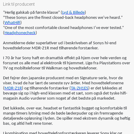
Link til producent
”Herlig galskab på første klasse” (
Lyd & Billede
)
"These Sonys are the finest closed-back headphones we’ve heard.”
(
WhatHifi
)
“One of the most comfortable closed headphones I’ve ever tested.”
(
Headphonecheck
)
Anmelderne deler superlativer ud i beskrivelsen af Sonys hi-end
hovedtelefoner MDR-Z1R med tilhørende forstærker.
I 70 år har Sony haft en dramatisk effekt på hjem over hele verden og
forsynet os alle med al elektronik til hjemmet. Lige fra Playstations over
TV og mobiltelefoner til Walkman og hovedtelefoner.
Det fejrer den japanske producent med en Signature-serie, hvor de
viser, hvad de har lært de seneste syv årtier. Med hovedtelefonerne
(
MDR-Z1R
) og tilhørende forstærker (
TA-ZH1ES
) er det lykkedes at
bevæge sig op i high-end klassen med et sæt, som også det tyske hifi-
magasin Audio vurderer som noget af det bedste på markedet.
Det lukkede, over-ear, headset er fantastisk bygget og komfortable til
mange timers lytning med de bøde læderpuder og sin fremragende
detaljerede opløsning i lyden. De spiller med ekstrem dynamik og heftig
bas, og altid helt rene toner.
I kombination med hovedtelefonforstærkeren leverer Sony klar og