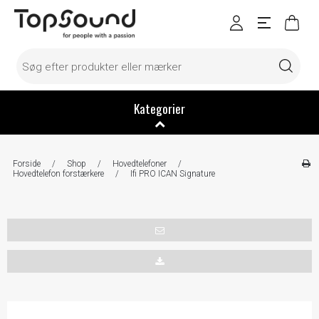
Kategorier
Forside
/
Shop
/
Hovedtelefoner
/
Hovedtelefon forstærkere
/
Ifi PRO ICAN Signature