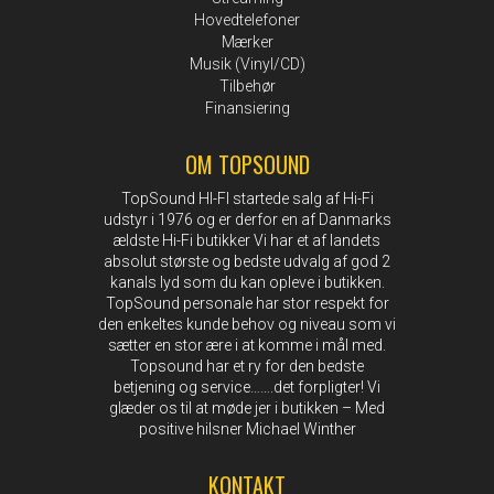
Hovedtelefoner
Mærker
Musik (Vinyl/CD)
Tilbehør
Finansiering
OM TOPSOUND
TopSound HI-FI startede salg af Hi-Fi
udstyr i 1976 og er derfor en af Danmarks
ældste Hi-Fi butikker Vi har et af landets
absolut største og bedste udvalg af god 2
kanals lyd som du kan opleve i butikken.
TopSound personale har stor respekt for
den enkeltes kunde behov og niveau som vi
sætter en stor ære i at komme i mål med.
Topsound har et ry for den bedste
betjening og service…….det forpligter! Vi
glæder os til at møde jer i butikken – Med
positive hilsner Michael Winther
KONTAKT