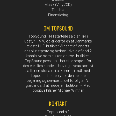
Musik (Vinyl/CD)
Tilbehør
Finansiering
OM TOPSOUND
TopSound HI-FI startede salg af Hi-Fi
udstyr i 1976 og er derfor en af Danmarks
ældste Hi-Fi butikker Vi har et af landets
absolut største og bedste udvalg af god 2
kanals lyd som du kan opleve i butikken.
TopSound personale har stor respekt for
den enkeltes kunde behov og niveau som vi
sætter en stor ære i at komme i mål med.
Topsound har et ry for den bedste
betjening og service…….det forpligter! Vi
glæder os til at møde jer i butikken – Med
positive hilsner Michael Winther
KONTAKT
Topsound hifi