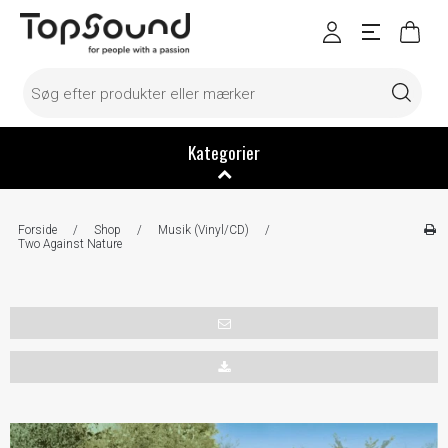
Kategorier
Forside
/
Shop
/
Musik (Vinyl/CD)
/
Two Against Nature