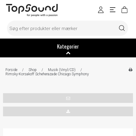
Kategorier
Forside
/
Shop
/
Musik (Vinyl/CD)
/
Rimsky-Korsakoff Scheherazade Chicago Symphony