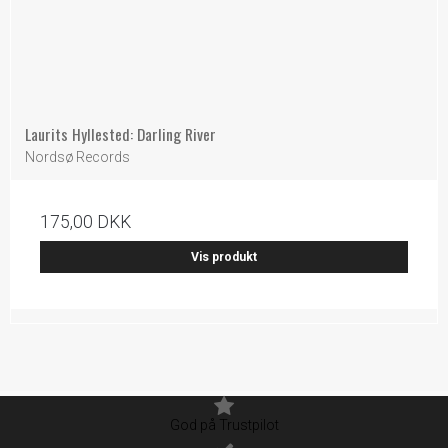
Laurits Hyllested: Darling River
Nordsø Records
175,00 DKK
Vis produkt
God på Trustpilot