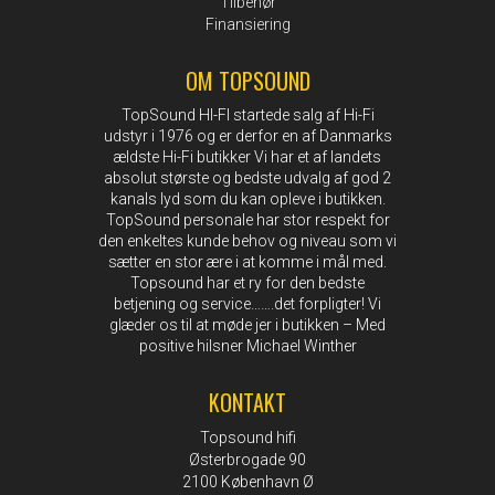
Tilbehør
Finansiering
OM TOPSOUND
TopSound HI-FI startede salg af Hi-Fi
udstyr i 1976 og er derfor en af Danmarks
ældste Hi-Fi butikker Vi har et af landets
absolut største og bedste udvalg af god 2
kanals lyd som du kan opleve i butikken.
TopSound personale har stor respekt for
den enkeltes kunde behov og niveau som vi
sætter en stor ære i at komme i mål med.
Topsound har et ry for den bedste
betjening og service…….det forpligter! Vi
glæder os til at møde jer i butikken – Med
positive hilsner Michael Winther
KONTAKT
Topsound hifi
Østerbrogade 90
2100 København Ø