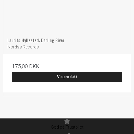
Laurits Hyllested: Darling River
Nordsø Records
175,00 DKK
Vis produkt
God på Trustpilot