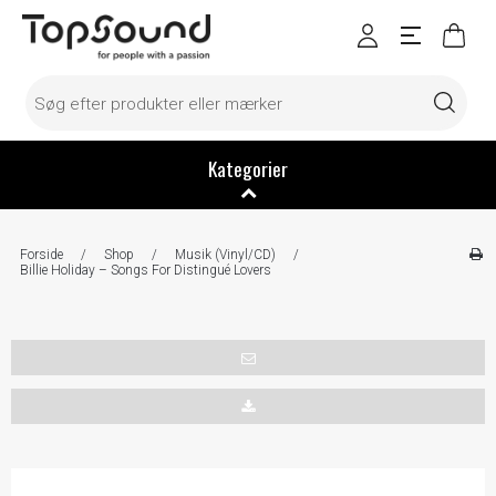
Kategorier
Forside
/
Shop
/
Musik (Vinyl/CD)
/
Billie Holiday – Songs For Distingué Lovers