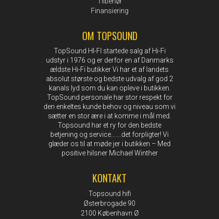
Tilbehør
Finansiering
OM TOPSOUND
TopSound HI-FI startede salg af Hi-Fi
udstyr i 1976 og er derfor en af Danmarks
ældste Hi-Fi butikker Vi har et af landets
absolut største og bedste udvalg af god 2
kanals lyd som du kan opleve i butikken.
TopSound personale har stor respekt for
den enkeltes kunde behov og niveau som vi
sætter en stor ære i at komme i mål med.
Topsound har et ry for den bedste
betjening og service…….det forpligter! Vi
glæder os til at møde jer i butikken – Med
positive hilsner Michael Winther
KONTAKT
Topsound hifi
Østerbrogade 90
2100 København Ø