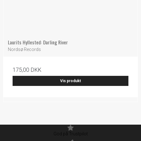
Laurits Hyllested: Darling River
Nordsø Records
175,00 DKK
Vis produkt
God på Trustpilot