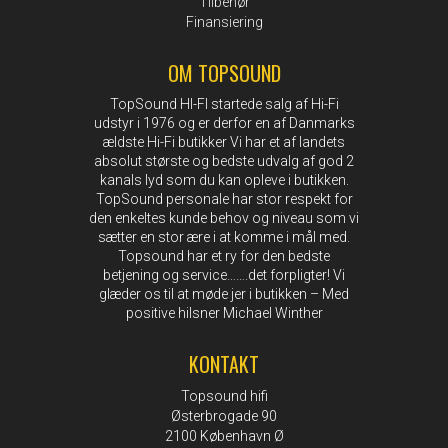
Tilbehør
Finansiering
OM TOPSOUND
TopSound HI-FI startede salg af Hi-Fi
udstyr i 1976 og er derfor en af Danmarks
ældste Hi-Fi butikker Vi har et af landets
absolut største og bedste udvalg af god 2
kanals lyd som du kan opleve i butikken.
TopSound personale har stor respekt for
den enkeltes kunde behov og niveau som vi
sætter en stor ære i at komme i mål med.
Topsound har et ry for den bedste
betjening og service…….det forpligter! Vi
glæder os til at møde jer i butikken – Med
positive hilsner Michael Winther
KONTAKT
Topsound hifi
Østerbrogade 90
2100 København Ø