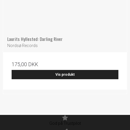
Laurits Hyllested: Darling River
Nordsø Records
175,00 DKK
Vis produkt
God på Trustpilot