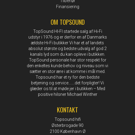
Tilbehør
Finansiering
OM TOPSOUND
TopSound HI-FI startede salg af Hi-Fi
udstyr i 1976 og er derfor en af Danmarks
ældste Hi-Fi butikker Vi har et af landets
absolut største og bedste udvalg af god 2
kanals lyd som du kan opleve i butikken.
TopSound personale har stor respekt for
den enkeltes kunde behov og niveau som vi
sætter en stor ære i at komme i mål med.
Topsound har et ry for den bedste
betjening og service…….det forpligter! Vi
glæder os til at møde jer i butikken – Med
positive hilsner Michael Winther
KONTAKT
Topsound hifi
Østerbrogade 90
2100 København Ø