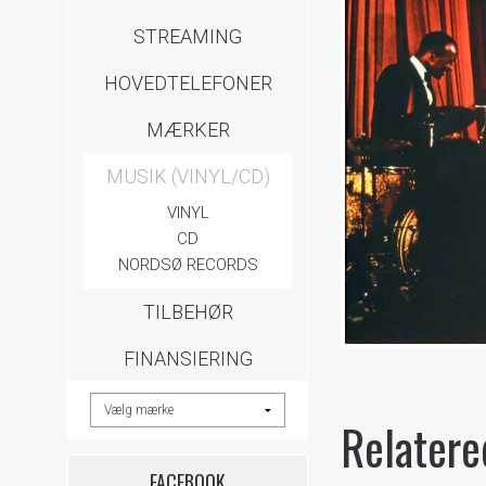
STREAMING
HOVEDTELEFONER
MÆRKER
MUSIK (VINYL/CD)
VINYL
CD
NORDSØ RECORDS
TILBEHØR
FINANSIERING
Relatere
FACEBOOK