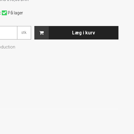
:
På lager
Læg i kurv
stk.
oduction