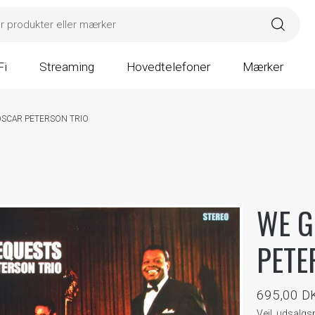
Fi
Streaming
Hovedtelefoner
Mærker
OSCAR PETERSON TRIO
WE G
PETE
695,00 D
Vejl. udsalg