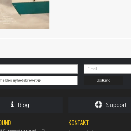
ilmeldes nyhedsbrevet
Godkend
Blog
Support
OUND
KONTAKT